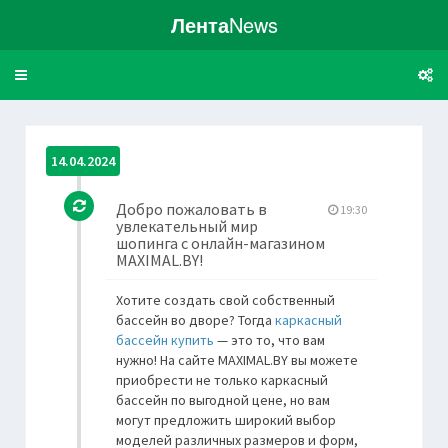
Лента
News
Toggle
navigation
14.04.2024
Добро пожаловать в
19:30
увлекательный мир
шопинга с онлайн-магазином
MAXIMAL.BY!
Хотите создать свой собственный
бассейн во дворе? Тогда
каркасный
бассейн купить
— это то, что вам
нужно! На сайте MAXIMAL.BY вы можете
приобрести не только каркасный
бассейн по выгодной цене, но вам
могут предложить широкий выбор
моделей различных размеров и форм,