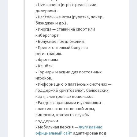
• Live-казино (игры с реальными
дилерами) .
• Настольные игры (рулетка, покер,
блэкджек и др.) .
• Иногда — ставки на спорт или
киберспорт.
• Бонусные предложения.
• Приветственный бонус за
регистрацию.
• Фриспины.
• Кэшбэк.
• Турниры и акции для постоянных
игроков.
• Информацию о платёжных системах —
поддержка криптовалют, банковских
карт, электронных кошельков.
• Раздел с правилами и условиями —
политика ответственной игры,
лицензии, контакты службы
поддержки.
• Мобильная версия —
Фугу казино
официальный сайт
адаптирован под