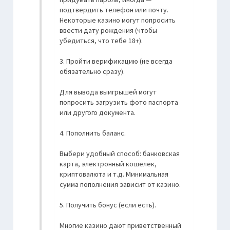
подтвердить телефон или почту.
Некоторые казино могут попросить
ввести дату рождения (чтобы
убедиться, что тебе 18+).
3. Пройти верификацию (не всегда
обязательно сразу).
Для вывода выигрышей могут
попросить загрузить фото паспорта
или другого документа.
4. Пополнить баланс.
Выбери удобный способ: банковская
карта, электронный кошелёк,
криптовалюта и т.д. Минимальная
сумма пополнения зависит от казино.
5. Получить бонус (если есть).
Многие казино дают приветственный