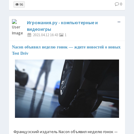
0
96
Игромания.ру - компьютерные и
видеоигры
2021.04.12 16:43
1
Nacon объявил неделю гонок — ждите новостей о новых
Test Driv
Французский издатель Nacon объявил неделю гонок —