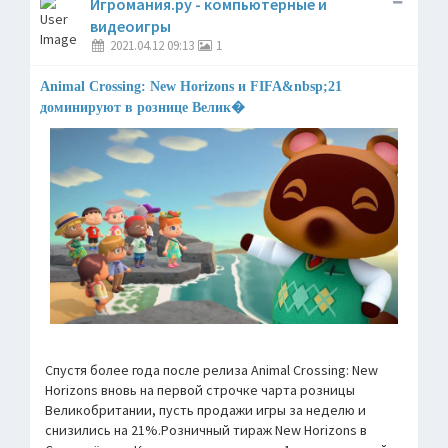
Игромания.ру - компьютерные и
видеоигры
2021.04.12 09:13
1
Animal Crossing: New Horizons и FIFA&nbsp;21
доминируют в рознице Велик�
Спустя более года после релиза Animal Crossing: New
Horizons вновь на первой строчке чарта розницы
Великобритании, пусть продажи игры за неделю и
снизились на 21%.Розничный тираж New Horizons в