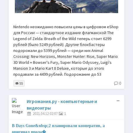
Nintendo неожиданно повысила цены в цифровом eShop
для России — стандартное издание флагманской The
Legend of Zelda: Breath of the Wild теперь стоит 6299
рублей (было 5249 рублей). Другие блокбастеры
подорожали до 5399 рублей — среди них Animal
Crossing: New Horizons, Monster Hunter: Rise, Super Mario
3D World + Bowser's Fury, Super Mario Odyssey, Luigi's
Mansion 3 и Mario Kart 8 Deluxe, которые до этого
продавали за 4499 рублей. Подорожание до 53
0
55
Игромания.ру - компьютерные и
видеоигры
2021.04.12 02:07
1
В Days Gone&nbsp;2 планировали кооператив, а
оригинал прода�