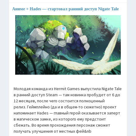
Аниме + Hades — стартовал ранний доступ Nigate Tale
Молодая команда из Hermit Games выпустила Nigate Tale
в ранний доступ Steam — там новинка пробудет от 6 до
12 месяцев, после чего состоится полноценный
релиз. Геймплейно (да и в общем-то сюжетно) проект
напоминает Hades — главный герой оказывается заперт
в магическом замке, из которого ему предстоит
сбежать. Во время прохождения персонаж сможет
получать улучшения от местных фей&nb