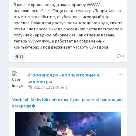
В начале прошлого года платформеру VVVVVV
исполнилось 10 лет. Тогда создатель игры Терри Кавана
отметил это событие, опубликовав исходный код
проекта. Благодаря доступности исходного кода, спустя
почти 7 лет после выхода последнего патча платформер
получил очередное обновление.Как отметил Кавана,
теперь VVVVVV лучше работает на современных
компьютерах и поддерживает частоту 60 кадров
0
79
Игромания.ру - компьютерные и
видеоигры
2021.04.12 11:00
1
World of Tanks Blitz летит на Луну: режим «Гравитация»
возвраща�