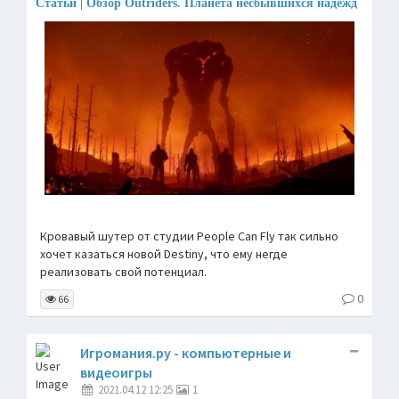
Статьи | Обзор Outriders. Планета несбывшихся надежд
Кровавый шутер от студии People Can Fly так сильно
хочет казаться новой Destiny, что ему негде
реализовать свой потенциал.
0
66
Игромания.ру - компьютерные и
видеоигры
2021.04.12 12:25
1