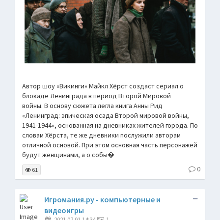
Автор шоу «Викинги» Майкл Хёрст создаст сериал о
блокаде Ленинграда в период Второй Мировой
войны. В основу сюжета легла книга Анны Рид
«Ленинград: эпическая осада Второй мировой войны,
1941-1944», основанная на дневниках жителей города. По
словам Хёрста, те же дневники послужили авторам
отличной основой. При этом основная часть персонажей
будут женщинами, а о собы�
0
61
Игромания.ру - компьютерные и
видеоигры
2021.07.01 14:34
1