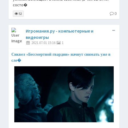
состо�
0
52
Игромания.ру - компьютерные и
видеоигры
2021.07.01 15:16
1
Сиквел «Бессмертной гвардии» начнут снимать уже в
сле�