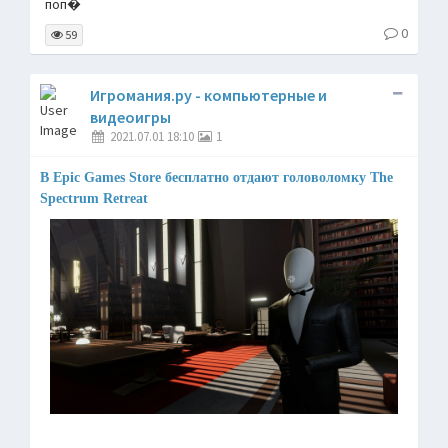
поп�
0
59
Игромания.ру - компьютерные и
видеоигры
2021.07.01 18:10
1
В Epic Games Store бесплатно отдают головоломку The
Spectrum Retreat