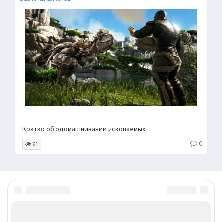
Кратко об одомашнивании ископаемых.
0
61
©
7ooo.ru
.
:-)