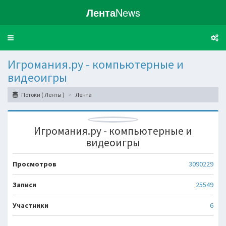
Лента
News
Toggle
navigation
Игромания.ру - компьютерные и
видеоигры
Потоки ( Ленты )
Лента
Игромания.ру - компьютерные и
видеоигры
Просмотров
3090229
Записи
25549
Участники
6