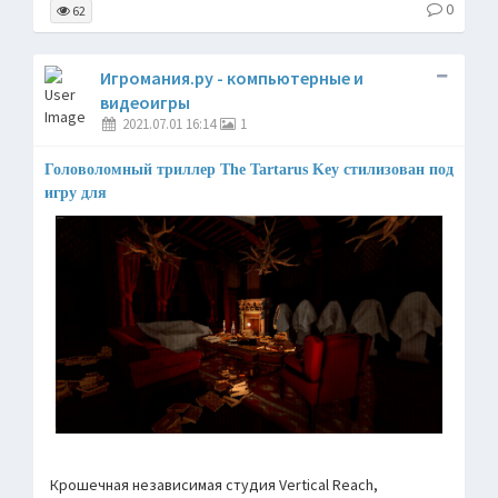
0
62
Игромания.ру - компьютерные и
видеоигры
2021.07.01 16:14
1
Головоломный триллер The Tartarus Key стилизован под
игру для
Крошечная независимая студия Vertical Reach,