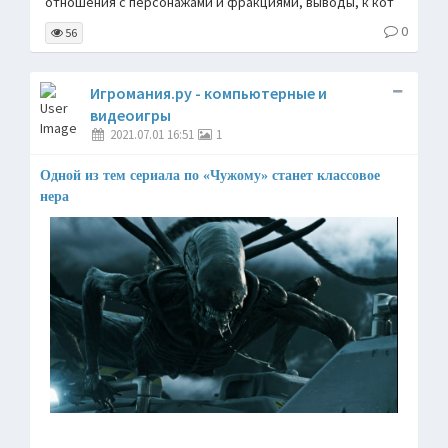
отношения с персонажами и фракциями, выводы, к кот
0
56
Игромания.ру - компьютерные и
видеоигры
2021.07.01 16:51
1
Одной из тем сериала по «Чужому» станет классовое
нера