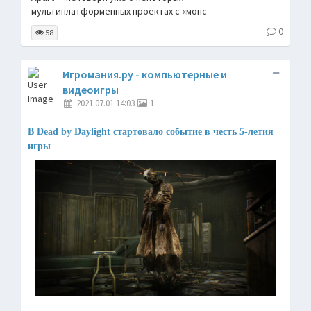
мультиплатформенных проектах с «монс
0
58
Игромания.ру - компьютерные и
видеоигры
2021.07.01 14:03
1
В Dead by Daylight стартовало событие в честь 5-летия
игры