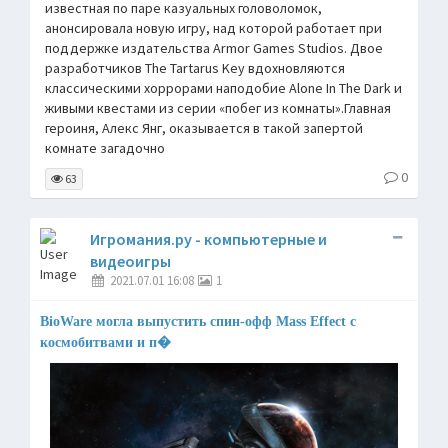
известная по паре казуальных головоломок,
анонсировала новую игру, над которой работает при
поддержке издательства Armor Games Studios. Двое
разработчиков The Tartarus Key вдохновляются
классическими хоррорами наподобие Alone In The Dark и
живыми квестами из серии «побег из комнаты».Главная
героиня, Алекс Янг, оказывается в такой запертой
комнате загадочно
0
63
Игромания.ру - компьютерные и
видеоигры
2021.07.01 16:08
1
BioWare могла выпустить спин-офф Mass Effect с
космобитвами и п�