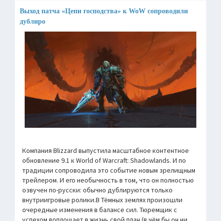
Выход патча «Цепи господства» к WoW сопроводили
дублиро
Компания Blizzard выпустила масштабное контентное
обновление 9.1 к World of Warcraft: Shadowlands. И по
традиции сопроводила это событие новым зрелищным
трейлером. И его необычность в том, что он полностью
озвучен по-русски: обычно дублируются только
внутриигровые ролики.В Тёмных землях произошли
очередные изменения в балансе сил. Тюремщик с
успехом воплощает в жизнь свой план (в чём бы он ни