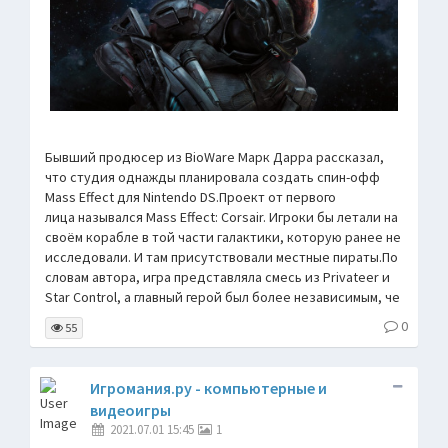
Бывший продюсер из BioWare Марк Дарра рассказал,
что студия однажды планировала создать спин-офф
Mass Effect для Nintendo DS.Проект от первого
лица назывался Mass Effect: Corsair. Игроки бы летали на
своём корабле в той части галактики, которую ранее не
исследовали. И там присутствовали местные пираты.По
словам автора, игра представляла смесь из Privateer и
Star Control, а главный герой был более независимым, че
0
55
Игромания.ру - компьютерные и
видеоигры
2021.07.01 15:45
1