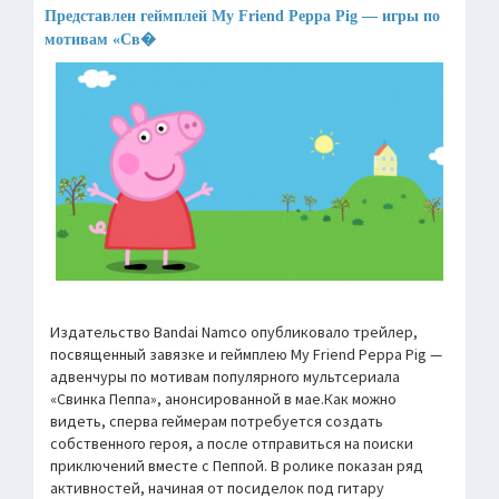
Представлен геймплей My Friend Peppa Pig — игры по
мотивам «Св�
Издательство Bandai Namco опубликовало трейлер,
посвященный завязке и геймплею My Friend Peppa Pig —
адвенчуры по мотивам популярного мультсериала
«Свинка Пеппа», анонсированной в мае.Как можно
видеть, сперва геймерам потребуется создать
собственного героя, а после отправиться на поиски
приключений вместе с Пеппой. В ролике показан ряд
активностей, начиная от посиделок под гитару