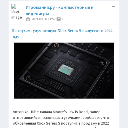
Игромания.ру - компьютерные и
видеоигры
2021.09.08 11:52
1
По слухам, улучшенную Xbox Series S выпустят в 2022
году
Автор YouTube-канала Moore's Law is Dead, ранее
отметившийся правдивыми утечками, сообщает, что
обновлённая Xbox Series S поступит в продажу в 2022