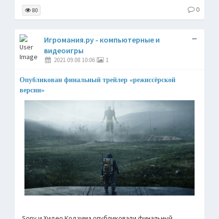
0
80
Игромания.ру - компьютерные и
видеоигры
2021.09.08 10:06
1
Опубликован финальный трейлер «режиссёрской
версии»
Sony и Хидео Кодзима опубликовали финальный