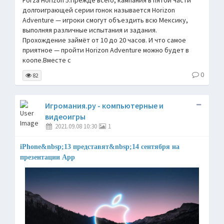
Forza Horizon 5.Прежде всего, кампания в пятой части
долгоиграющей серии гонок называется Horizon
Adventure — игроки смогут объездить всю Мексику,
выполняя различные испытания и задания.
Прохождение займёт от 10 до 20 часов. И что самое
приятное — пройти Horizon Adventure можно будет в
коопе.Вместе с
0
82
Игромания.ру - компьютерные и
видеоигры
2021.09.08 10:30
1
iPhone&nbsp;13 представят&nbsp;14 сентября на
презентации App