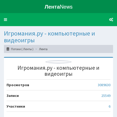
Лента
News
Toggle
navigation
Игромания.ру - компьютерные и
видеоигры
Потоки ( Ленты )
Лента
Игромания.ру - компьютерные и
видеоигры
Просмотров
3089630
Записи
25549
Участники
6