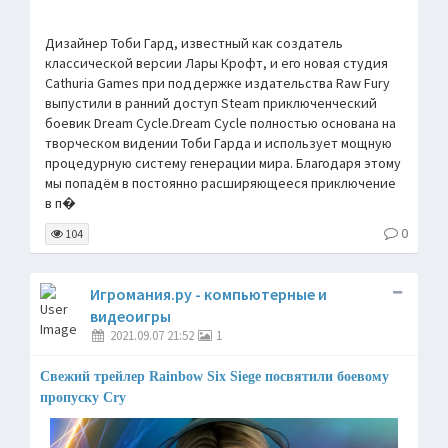
Дизайнер Тоби Гард, известный как создатель
классической версии Лары Крофт, и его новая студия
Cathuria Games при поддержке издательства Raw Fury
выпустили в ранний доступ Steam приключенческий
боевик Dream Cycle.Dream Cycle полностью основана на
творческом видении Тоби Гарда и использует мощную
процедурную систему генерации мира. Благодаря этому
мы попадём в постоянно расширяющееся приключение
в п�
0
104
Игромания.ру - компьютерные и
видеоигры
2021.09.07 21:52
1
Свежий трейлер Rainbow Six Siege посвятили боевому
пропуску Cry