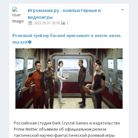
Игромания.ру - компьютерные и
видеоигры
2021.09.07 20:58
1
Релизный трейлер Encased приглашает в новую жизнь
под куп�
Российская студия Dark Crystal Games и издательство
Prime Matter объявили об официальном релизе
тактической научно-фантастической ролевой игры