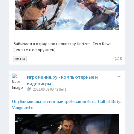
Забираем в отряд протагонистку Horizon: Zero Dawn
(вместе с её оружием).
0
114
Игромания.ру - компьютерные и
видеоигры
2021.09.08 09:42
1
Опубликованы системные требования беты Call of Duty:
Vanguard и