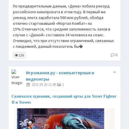
По предварительным данным, «Дюна» побила рекорд
российского кинопроката в этом году. В первый же
уикенд лента заработала 560 млн рублей, обойдя
отлично стартовавший «Мортал Комбат» на
15%.Отмечается, что средняя заполняемость залов в
случае с «Дюной» составила 34 человека на сеанс.
Очевидно, что при отсутствии ограничений, связанных
с пандемией, данный показатель бы�
0
126
Игромания.ру - компьютерные и
видеоигры
2021.09.20 11:49
1
Скончался художник, создавший арты для Street Fighter
II и Streets