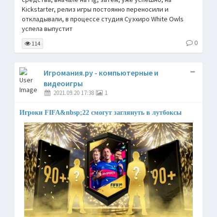
Kickstarter, релиз игры постоянно переносили и
откладывали, в процессе студия Суэхиро White Owls
успела выпустит
0
114
Игромания.ру - компьютерные и
видеоигры
2021.09.20 17:38
1
Игроки FIFA&nbsp;22 смогут заглянуть в лутбоксы