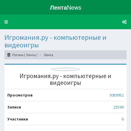
Лента
News
Toggle
navigation
Игромания.ру - компьютерные и
видеоигры
Потоки ( Ленты )
Лента
Игромания.ру - компьютерные и
видеоигры
Просмотров
3089952
Записи
25549
Участники
6