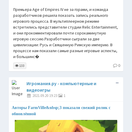
Премьера Age of Empires IV не за горами, и команда
разработчиков решила показать запись реального
игрового процесса. В мультиплеерном режиме
встретились представители студии Relic Entertainment,
и они прокомментировали почти сорокаминутную
игровую сессию.Разработчики сыграли за две
цивилизации: Русь и Священную Римскую империю. В
процессе нам показали самые разные игровые аспекты,
и большинс�
0
133
Игромания.ру - компьютерные и
видеоигры
2021.09.20 19:23
1
Авторы FarmVille&nbsp;3 показали свежий ролик с
обновлённой