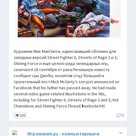
Художник Мик МакГинти, нарисовавший обложки для
западных версий Street Fighter II, Streets of Rage 2 и 3,
Shining Force и ещё целого ряда легендарных игр,
скончался 18 сентября от рака.Печальную новость
сообщил сын Джоби, посвятив отцу большой и
трогательный пост.Mick McGinty's son just announced on
Facebook that his father has passed away. He had made
several video game-related illustrations in the 90s,
including for Street Fighter II, Streets of Rage 2 and 3, Kid
Chameleon and Shining Force.Thread:⬇️website:htt
0
126
Игромания.ру - компьютерные и