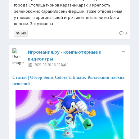
города.Столица гномов Караз-а-Карак и крепость
зеленокожих Карак-Восемь-Вершин, тоже отвоёванная
у гномов, в оригинальной игре так и не вышли из бета-
версии. Энтузиасты
0
149
Игромания.ру - компьютерные и
видеоигры
2021.09.20 16:00
1
Статьи | Обзор Sonic Colors Ultimate: Коллекция плохих
решений