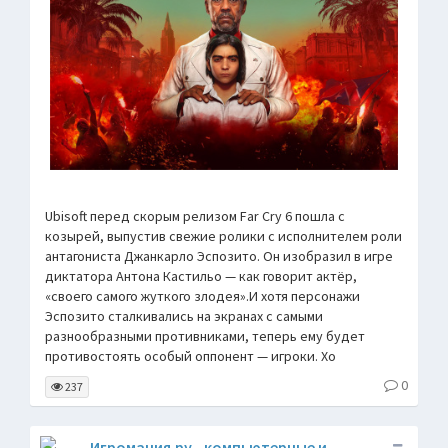
Ubisoft перед скорым релизом Far Cry 6 пошла с
козырей, выпустив свежие ролики с исполнителем роли
антагониста Джанкарло Эспозито. Он изобразил в игре
диктатора Антона Кастильо — как говорит актёр,
«своего самого жуткого злодея».И хотя персонажи
Эспозито сталкивались на экранах с самыми
разнообразными противниками, теперь ему будет
противостоять особый оппонент — игроки. Хо
0
237
Игромания.ру - компьютерные и