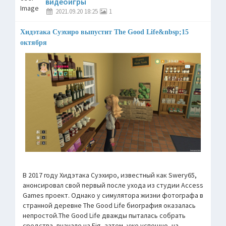
видеоигры
2021.09.20 18:25
1
Хидэтака Суэхиро выпустит The Good Life&nbsp;15
октября
В 2017 году Хидэтака Суэхиро, известный как Swery65,
анонсировал свой первый после ухода из студии Access
Games проект. Однако у симулятора жизни фотографа в
странной деревне The Good Life биография оказалась
непростой.The Good Life дважды пыталась собрать
средства, вначале на Fig, затем, уже успешно, на