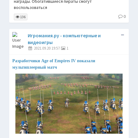
награды. Обогатившиеся пираты смогут
воспользоваться
0
136
Игромания.ру - компьютерные и
видеоигры
2021.09.20 19:57
1
Разработчики Age of Empires IV показали
мультиплеерный матч