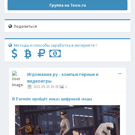
Группа на 7ooo.ru
Поделиться
Методы и способы заработка в интернете !
Игромания.ру - компьютерные и
видеоигры
2021.09.20 20:38
1
В Fortnite пройдёт показ цифровой моды