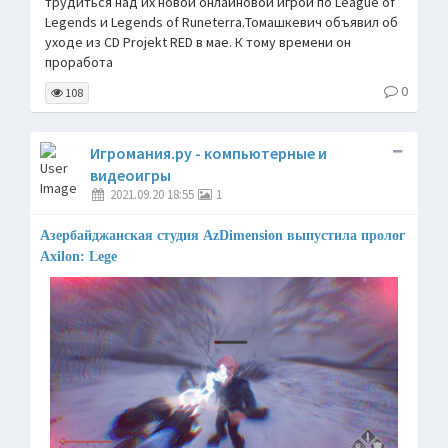
трудиться над их новой онлайновой игрой по League of
Legends и Legends of Runeterra.Томашкевич объявил об
уходе из CD Projekt RED в мае. К тому времени он
проработа
0
108
Игромания.ру - компьютерные и
видеоигры
2021.09.20 18:55
1
Азербайджанская студия AzDimension выпустила пролог
Axilon: Lege