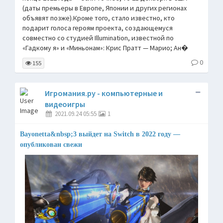
(даты премьеры в Европе, Японии и других регионах
объявят позже).Кроме того, стало известно, кто
подарит голоса героям проекта, создающемуся
совместно со студией Illumination, известной по
«Гадкому я» и «Миньонам»: Крис Пратт — Марио; Ан�
0
155
Игромания.ру - компьютерные и
видеоигры
2021.09.24 05:55
1
Bayonetta&nbsp;3 выйдет на Switch в 2022 году —
опубликован свежи