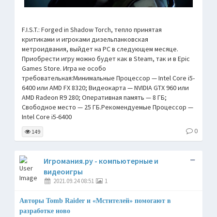
F.I.S.T.: Forged in Shadow Torch, тепло принятая
критиками и игроками дизельпанковская
метроидвания, выйдет на PC в следующем месяце.
Приобрести игру можно будет как в Steam, так и в Epic
Games Store. Игра не особо
требовательная:Минимальные Процессор — Intel Core i5-
6400 или AMD FX 8320; Видеокарта — NVIDIA GTX 960 или
AMD Radeon R9 280; Оперативная память — 8 ГБ;
Свободное место — 25 ГБ.Рекомендуемые Процессор —
Intel Core i5-6400
0
149
Игромания.ру - компьютерные и
видеоигры
2021.09.24 08:51
1
Авторы Tomb Raider и «Мстителей» помогают в
разработке ново