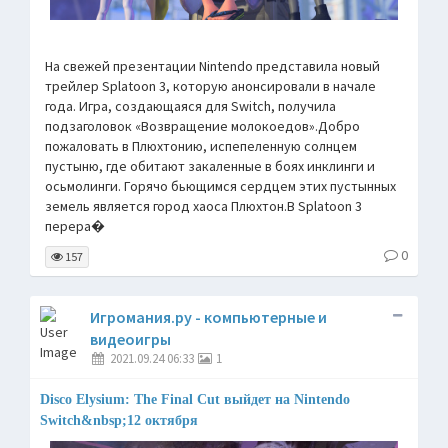
На свежей презентации Nintendo представила новый
трейлер Splatoon 3, которую анонсировали в начале
года. Игра, создающаяся для Switch, получила
подзаголовок «Возвращение молокоедов».Добро
пожаловать в Плюхтонию, испепеленную солнцем
пустыню, где обитают закаленные в боях инклинги и
осьмолинги. Горячо бьющимся сердцем этих пустынных
земель является город хаоса Плюхтон.В Splatoon 3
перера�
0
157
Игромания.ру - компьютерные и
видеоигры
2021.09.24 06:33
1
Disco Elysium: The Final Cut выйдет на Nintendo
Switch&nbsp;12 октября