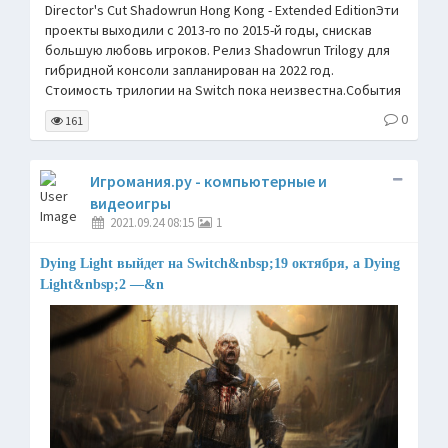
Director's Cut Shadowrun Hong Kong - Extended EditionЭти
проекты выходили с 2013-го по 2015-й годы, снискав
большую любовь игроков. Релиз Shadowrun Trilogy для
гибридной консоли запланирован на 2022 год.
Стоимость трилогии на Switch пока неизвестна.События
0
161
Игромания.ру - компьютерные и
видеоигры
2021.09.24 08:15
1
Dying Light выйдет на Switch&nbsp;19 октября, а Dying
Light&nbsp;2 —&n