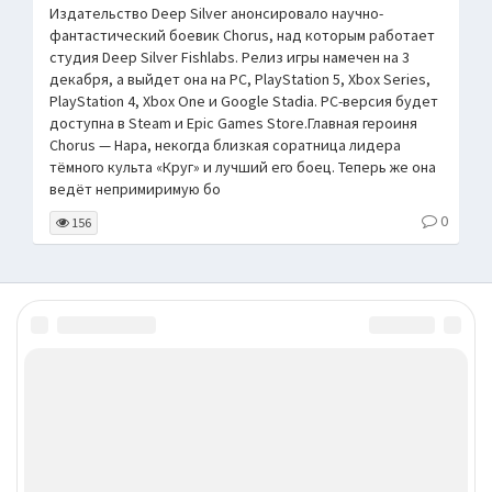
Издательство Deep Silver анонсировало научно-
фантастический боевик Chorus, над которым работает
студия Deep Silver Fishlabs. Релиз игры намечен на 3
декабря, а выйдет она на РС, PlayStation 5, Xbox Series,
PlayStation 4, Xbox One и Google Stadia. PC-версия будет
доступна в Steam и Epic Games Store.Главная героиня
Chorus — Нара, некогда близкая соратница лидера
тёмного культа «Круг» и лучший его боец. Теперь же она
ведёт непримиримую бо
0
156