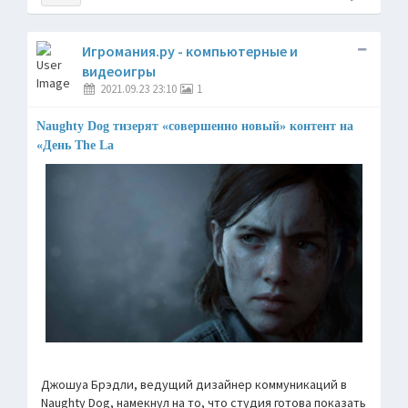
Игромания.ру - компьютерные и
видеоигры
2021.09.23 23:10
1
Naughty Dog тизерят «совершенно новый» контент на
«День The La
Джошуа Брэдли, ведущий дизайнер коммуникаций в
Naughty Dog, намекнул на то, что студия готова показать