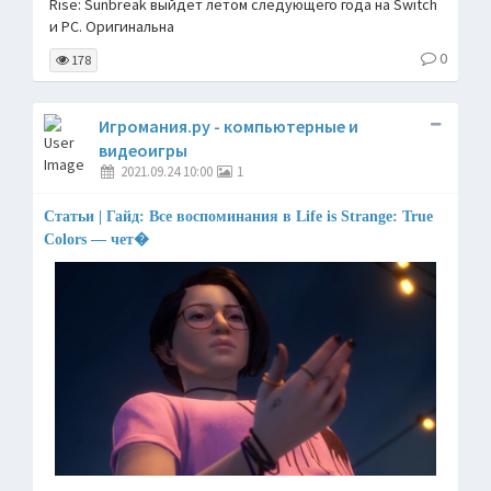
Rise: Sunbreak выйдет летом следующего года на Switch
и PC. Оригинальна
0
178
Игромания.ру - компьютерные и
видеоигры
2021.09.24 10:00
1
Статьи | Гайд: Все воспоминания в Life is Strange: True
Colors — чет�