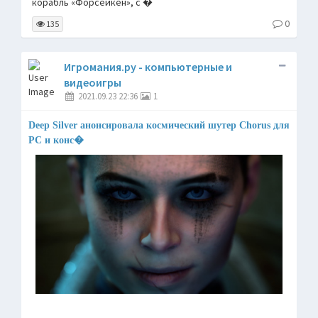
корабль «Форсейкен», с �
0
135
Игромания.ру - компьютерные и
видеоигры
2021.09.23 22:36
1
Deep Silver анонсировала космический шутер Chorus для
PC и конс�