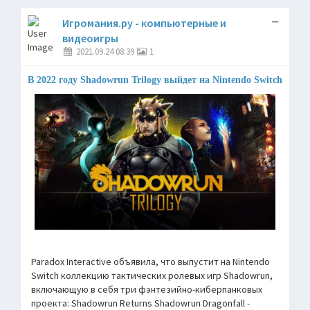
Игромания.ру - компьютерные и
видеоигры
2021.09.24 08:39
1
В 2022 году Shadowrun Trilogy выйдет на Nintendo Switch
Paradox Interactive объявила, что выпустит на Nintendo
Switch коллекцию тактических ролевых игр Shadowrun,
включающую в себя три фэнтезийно-киберпанковых
проекта: Shadowrun Returns Shadowrun Dragonfall -