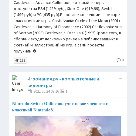
Castlevania Advance Collection, который теперь
доступен на PS4 (1429 руб), Xbox One ($19,99), Switch
(1499 руб) и PC (435 руб).В составе коллекции — четыре
классические игры: Castlevania: Circle of the Moon (2001)
Castlevania: Harmony of Dissonance (2002) Castlevania: Aria
of Sorrow (2003) Castlevania: Dracula X (1995)Кроме того, в
сборник входят несколько ранее не публиковавшихся
скетчей и иллюстраций из игр, а сами проекты
получили �
0
139
Игромания.ру - компьютерные и
видеоигры
2021.09.24 07:16
1
Nintendo Switch Online получит новое членство с
классикой Nintendo&