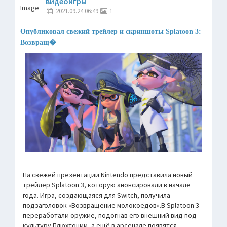
видеоигры
2021.09.24 06:49
1
Опубликовал свежий трейлер и скриншоты Splatoon 3:
Возвращ�
На свежей презентации Nintendo представила новый
трейлер Splatoon 3, которую анонсировали в начале
года. Игра, создающаяся для Switch, получила
подзаголовок «Возвращение молокоедов».В Splatoon 3
переработали оружие, подогнав его внешний вид под
культуру Плюхтонии, а ещё в арсенале появятся