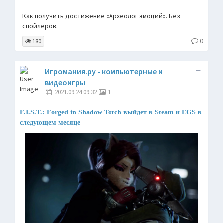
Как получить достижение «Археолог эмоций». Без
спойлеров.
0
180
Игромания.ру - компьютерные и
видеоигры
2021.09.24 09:32
1
F.I.S.T.: Forged in Shadow Torch выйдет в Steam и EGS в
следующем месяце