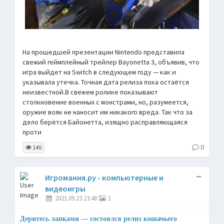
На прошедшей презентации Nintendo представила
свежий геймплейный трейлер Bayonetta 3, объявив, что
игра выйдет на Switch в следующем году — как и
указывала утечка. Точная дата релиза пока остаётся
неизвестной.В свежем ролике показывают
столкновение военных с монстрами, но, разумеется,
оружие вояк не наносит им никакого вреда. Так что за
дело берётся Байонетта, изящно расправляющаяся
проти
0
140
Игромания.ру - компьютерные и
видеоигры
2021.09.23 23:48
1
Деритесь лапками — состоялся релиз кошачьего