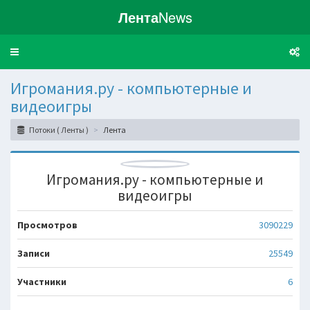
Лента
News
Toggle
navigation
Игромания.ру - компьютерные и
видеоигры
Потоки ( Ленты )
Лента
Игромания.ру - компьютерные и
видеоигры
Просмотров
3090229
Записи
25549
Участники
6