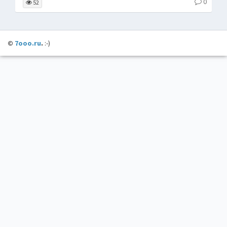
0
52
©
7ooo.ru
.
:-)