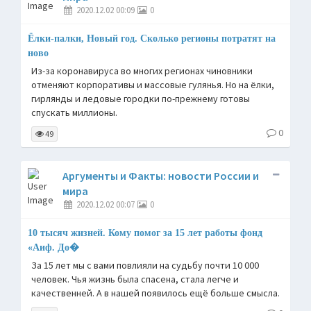
2020.12.02 00:09
0
Ёлки-палки, Новый год. Сколько регионы потратят на
ново
Из-за коронавируса во многих регионах чиновники
отменяют корпоративы и массовые гулянья. Но на ёлки,
гирлянды и ледовые городки по-прежнему готовы
спускать миллионы.
0
49
Аргументы и Факты: новости России и
мира
2020.12.02 00:07
0
10 тысяч жизней. Кому помог за 15 лет работы фонд
«Аиф. До�
За 15 лет мы с вами повлияли на судьбу почти 10 000
человек. Чья жизнь была спасена, стала легче и
качественней. А в нашей появилось ещё больше смысла.