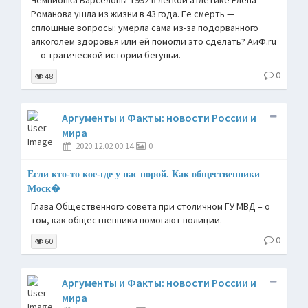
Чемпионка Барселоны-1992 в легкой атлетике Елена
Романова ушла из жизни в 43 года. Ее смерть —
сплошные вопросы: умерла сама из-за подорванного
алкоголем здоровья или ей помогли это сделать? АиФ.ru
— о трагической истории бегуньи.
0
48
Аргументы и Факты: новости России и
мира
2020.12.02 00:14
0
Если кто-то кое-где у нас порой. Как общественники
Моск�
Глава Общественного совета при столичном ГУ МВД – о
том, как общественники помогают полиции.
0
60
Аргументы и Факты: новости России и
мира