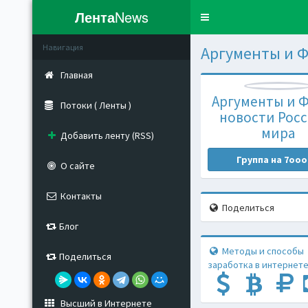
Лента
News
Toggle
navigation
Навигация
Аргументы и Ф
Главная
Аргументы и Ф
Потоки ( Ленты )
новости Росс
мира
Добавить ленту (RSS)
Группа на 7ooo
О сайте
Контакты
Поделиться
Блог
Методы и способы
Поделиться
заработка в интернете
Высший в Интернете