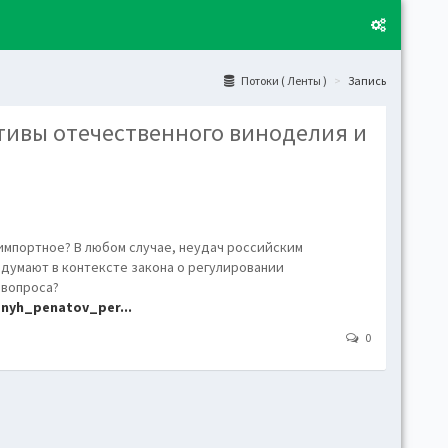
Потоки ( Ленты )
Запись
тивы отечественного виноделия и
Layo
Fixed
Activ
can't
toge
импортное? В любом случае, неудач российским
 думают в контексте закона о регулировании
Boxe
 вопроса?
Activ
dnyh_penatov_per...
Togg
0
Toggl
(open
Side
Let t