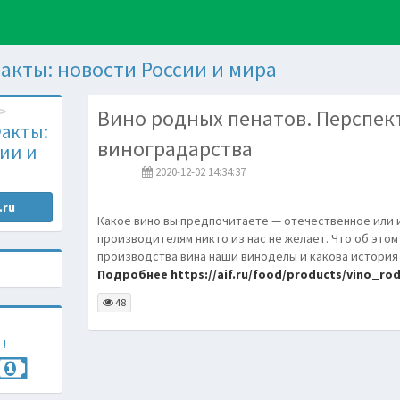
акты: новости России и мира
Вино родных пенатов. Перспек
акты:
виноградарства
ии и
2020-12-02 14:34:37
.ru
Какое вино вы предпочитаете — отечественное или 
производителям никто из нас не желает. Что об этом
производства вина наши виноделы и какова история
Подробнее https://aif.ru/food/products/vino_ro
48
 !