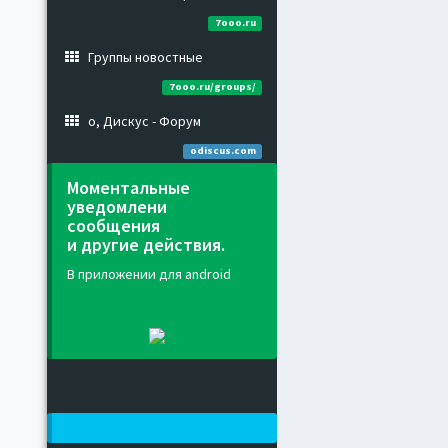
7ooo.ru
Группы новостные
7ooo.ru/groups/
о, Дискус - Форум
odiscus.com
Моментальные
уведомлени
сообщения
и другие действия.
В приложении для android