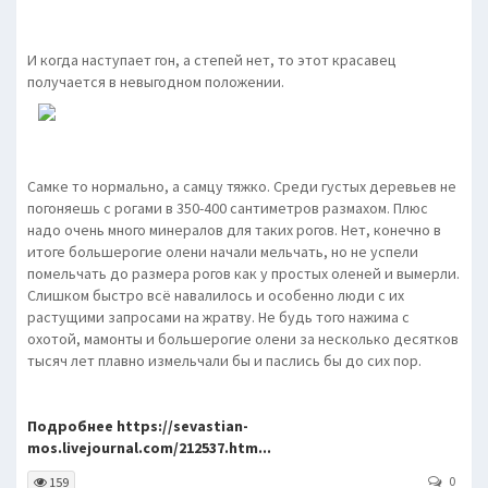
И когда наступает гон, а степей нет, то этот красавец
получается в невыгодном положении.
Самке то нормально, а самцу тяжко. Среди густых деревьев не
погоняешь с рогами в 350-400 сантиметров размахом. Плюс
надо очень много минералов для таких рогов. Нет, конечно в
итоге большерогие олени начали мельчать, но не успели
помельчать до размера рогов как у простых оленей и вымерли.
Слишком быстро всё навалилось и особенно люди с их
растущими запросами на жратву. Не будь того нажима с
охотой, мамонты и большерогие олени за несколько десятков
тысяч лет плавно измельчали бы и паслись бы до сих пор.
Подробнее https://sevastian-
mos.livejournal.com/212537.htm...
0
159