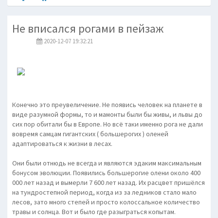
Не вписался рогами в пейзаж
2020-12-07 19:32:21
Конечно это преувеличение. Не появись человек на планете в
виде разумной формы, то и мамонты были бы живы, и львы до
сих пор обитали бы в Европе. Но всё таки именно рога не дали
вовремя самцам гигантских ( большерогих ) оленей
адаптироваться к жизни в лесах.
Они были отнюдь не всегда и являются эдаким максимальным
бонусом эволюции. Появились большерогие олени около 400
000 лет назад и вымерли 7 600 лет назад. Их расцвет пришёлся
на тундростепной период, когда из за ледников стало мало
лесов, зато много степей и просто колоссальное количество
травы и солнца. Вот и было где разыграться копытам.