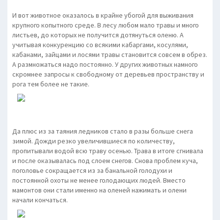
И вот животное оказалось в крайне убогой для выживания
крупного копытного среде. В лесу любом мало травы и много
листьев, до которых не получится дотянуться оленю. А
учитывая конкуренцию со всякими кабаргами, косулями,
кабанами, зайцами и лосями травы становится совсем в обрез.
А размножаться надо постоянно. У других животных намного
скромнее запросы к свободному от деревьев пространству и
рога тем более не такие.
Да плюс из за таяния ледников стало в разы больше снега
зимой. Дожди резко увеличившиеся по количеству,
пропитывали водой всю траву осенью. Трава в итоге сгнивала
и после оказывалась под слоем снегов. Снова проблем куча,
поголовье сокращается из за банальной голодухи и
постоянной охоты не менее голодающих людей. Вместо
мамонтов они стали именно на оленей нажимать и олени
начали кончаться.