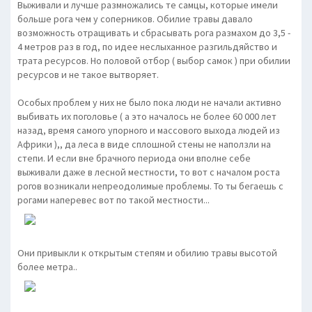
Выживали и лучше размножались те самцы, которые имели
больше рога чем у соперников. Обилие травы давало
возможность отращивать и сбрасывать рога размахом до 3,5 -
4 метров раз в год, по идее неслыханное разгильдяйство и
трата ресурсов. Но половой отбор ( выбор самок ) при обилии
ресурсов и не такое вытворяет.
Особых проблем у них не было пока люди не начали активно
выбивать их поголовье ( а это началось не более 60 000 лет
назад, время самого упорного и массового выхода людей из
Африки ),, да леса в виде сплошной стены не наползли на
степи. И если вне брачного периода они вполне себе
выживали даже в лесной местности, то вот с началом роста
рогов возникали непреодолимые проблемы. То ты бегаешь с
рогами наперевес вот по такой местности...
Они привыкли к открытым степям и обилию травы высотой
более метра..