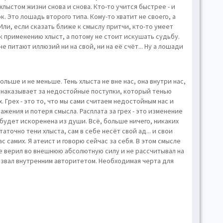
хлыстом жизни снова и снова. Кто-то учится быстрее - и
. Это лошадь второго типа. Кому-то хватит не своего, а
 Или, если сказать ближе к смыслу притчи, кто-то умеет
 к применению хлыст, а потому не стоит искушать судьбу.
 питают иллюзий ни на свой, ни на её счёт... Ну а лошади
больше и не меньше. Тень хлыста не вне нас, она внутри нас,
ый наказывает за недостойные поступки, который тенью
. Грех - это то, что мы сами считаем недостойным нас и
ажения и потеря смысла. Расплата за грех - это изменение
е будет искоренена из души. Всё, больше ничего, никаких
точно тени хлыста, сам в себе несёт свой ад... и свои
нас самих. Я атеист и говорю сейчас за себя. В этом смысле
 не верил во внешнюю абсолютную силу и не рассчитывал на
 назвал внутренним авторитетом. Необходимая черта для