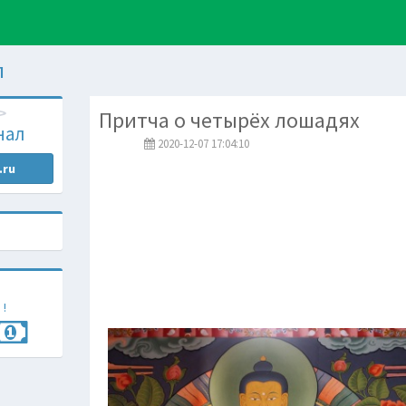
л
Притча о четырёх лошадях
нал
2020-12-07 17:04:10
.ru
 !