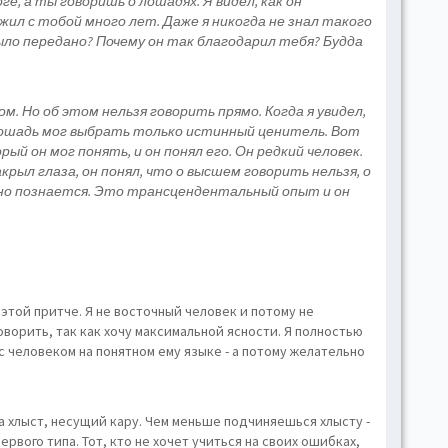
е, а ты говоришь о лошадях. Я видел, как он
ожил с тобой много лет. Даже я никогда не знал такого
ыло передано? Почему он так благодарил тебя? Будда
ом. Но об этом нельзя говорить прямо. Когда я увидел,
 лошадь мог выбрать только истинный ценитель. Вот
рый он мог понять, и он понял его. Он редкий человек.
крыл глаза, он понял, что о высшем говорить нельзя, о
Оно познается. Это трансцендентальный опыт и он
этой притче. Я не восточный человек и потому не
оворить, так как хочу максимальной ясности. Я полностью
с человеком на понятном ему языке - а потому желательно
да хлыст, несущий кару. Чем меньше подчиняешься хлысту -
ервого типа. Тот, кто не хочет учиться на своих ошибках,