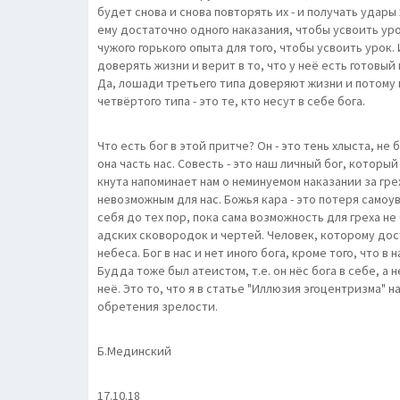
будет снова и снова повторять их - и получать удары 
ему достаточно одного наказания, чтобы усвоить урок
чужого горького опыта для того, чтобы усвоить урок.
доверять жизни и верит в то, что у неё есть готовый
Да, лошади третьего типа доверяют жизни и потому не
четвёртого типа - это те, кто несут в себе бога.
Что есть бог в этой притче? Он - это тень хлыста, не 
она часть нас. Совесть - это наш личный бог, котор
кнута напоминает нам о неминуемом наказании за грех
невозможным для нас. Божья кара - это потеря самоув
себя до тех пор, пока сама возможность для греха н
адских сковородок и чертей. Человек, которому доста
небеса. Бог в нас и нет иного бога, кроме того, что в 
Будда тоже был атеистом, т.е. он нёс бога в себе, а
неё. Это то, что я в статье "Иллюзия эгоцентризма"
обретения зрелости.
Б.Мединский
17.10.18