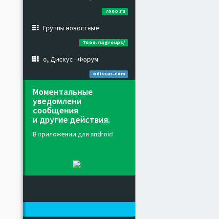
7ooo.ru
Группы новостные
7ooo.ru/groups/
о, Дискус - Форум
odiscus.com
Моментальные
уведомлени
сообщения
и другие действия.
В приложении для android