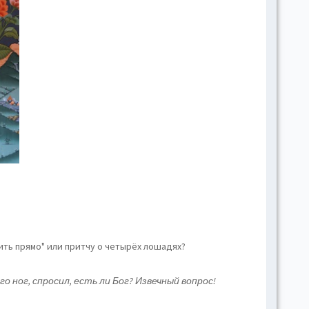
hove
Toggl
Togg
conte
Toggl
Toggl
skins
Skin
B
Gr
ить прямо" или притчу о четырёх лошадях?
Blue
о ног, спросил, есть ли Бог? Извечный вопрос!