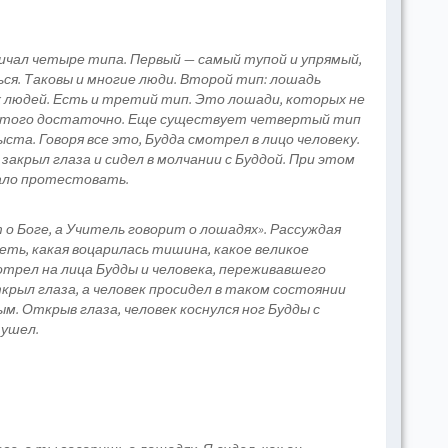
Gr
Li
зличал четыре типа. Первый — самый тупой и упрямый,
ться. Таковы и многие люди. Второй тип: лошадь
х людей. Есть и третий тип. Это лошади, которых не
 этого достаточно. Еще существует четвертый тип
ста. Говоря все это, Будда смотрел в лицо человеку.
закрыл глаза и сидел в молчании с Буддой. При этом
ало протестовать.
о Боге, а Учитель говорит о лошадях». Рассуждая
еть, какая воцарилась тишина, какое великое
отрел на лица Будды и человека, переживавшего
крыл глаза, а человек просидел в таком состоянии
м. Открыв глаза, человек коснулся ног Будды с
 ушел.