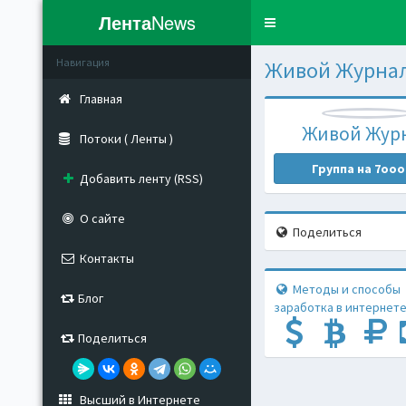
Лента
News
Toggle
navigation
Навигация
Живой Журна
Главная
Живой Жур
Потоки ( Ленты )
Группа на 7ooo
Добавить ленту (RSS)
О сайте
Поделиться
Контакты
Методы и способы
Блог
заработка в интернете
Поделиться
Высший в Интернете