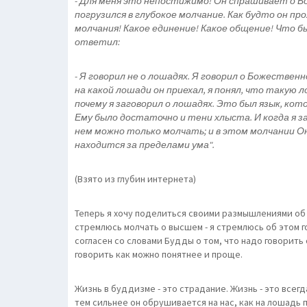
- Для меня это непостижимо! Он спрашивает о Бог
погрузился в глубокое молчание. Как будто он пр
молчания! Какое единение! Какое общение! Что б
ответил:
- Я говорил не о лошадях. Я говорил о Божественн
на какой лошади он приехал, я понял, что такую
почему я заговорил о лошадях. Это был язык, кото
Ему было достаточно и тени хлыста. И когда я за
нем можно только молчать; и в этом молчании 
находится за пределами ума".
(Взято из глубин интернета)
Теперь я хочу поделиться своими размышлениями об 
стремлюсь молчать о высшем - я стремлюсь об этом г
согласен со словами Будды о том, что надо говорить 
говорить как можно понятнее и проще.
Жизнь в буддизме - это страдание. Жизнь - это всег
тем сильнее он обрушивается на нас, как на лошадь п