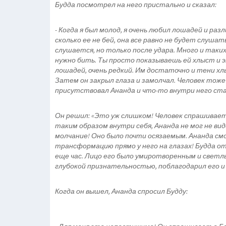
Будда посмотрел на него пристально и сказал:
- Когда я был молод, я очень любил лошадей и ра
сколько ее не бей, она все равно не будет слуша
слушается, но только после удара. Много и таки
нужно бить. Ты просто показываешь ей хлыст и
лошадей, очень редкий. Им достаточно и тени хлы
Затем он закрыл глаза и замолчал. Человек тоже 
присутствовал Ананда и что-то внутри него ст
Он решил: «Это уж слишком! Человек спрашивает 
таким образом внутри себя, Ананда не мог не вид
молчание! Оно было почти осязаемым. Ананда см
трансформацию прямо у него на глазах! Будда от
еще час. Лицо его было умиротворенным и светлы
глубокой признательностью, поблагодарил его и
Когда он вышел, Ананда спросил Будду: