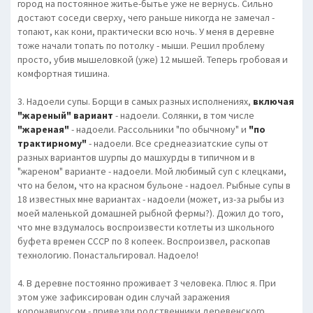
город на постоянное житье-бытье уже не вернусь. Сильно
достают соседи сверху, чего раньше никогда не замечал -
топают, как кони, практически всю ночь. У меня в деревне
тоже начали топать по потолку - мыши. Решил проблему
просто, убив мышеловкой (уже) 12 мышей. Теперь гробовая и
комфортная тишина.
3. Надоели супы. Борщи в самых разных исполнениях,
включая
"жареный" вариант
- надоели. Солянки, в том числе
"жареная"
- надоели. Рассольники "по обычному" и
"по
трактирному"
- надоели. Все среднеазиатские супы от
разных вариантов шурпы до машхурды в типичном и в
"жареном" варианте - надоели. Мой любимый суп с клецками,
что на белом, что на красном бульоне - надоел. Рыбные супы в
18 известных мне вариантах - надоели (может, из-за рыбы из
моей маленькой домашней рыбной фермы?). Дожил до того,
что мне вздумалось воспроизвести котлеты из школьного
буфета времен СССР по 8 копеек. Воспроизвел, раскопав
технологию. Понастальгировал. Надоело!
4. В деревне постоянно проживает 3 человека. Плюс я. При
этом уже зафиксирован один случай заражения
коронавирусом - привезли родственники деревенского