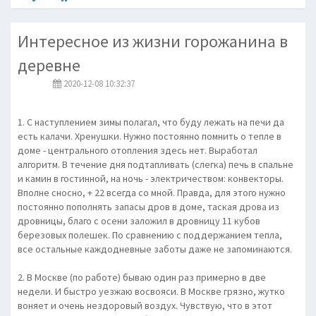
Интересное из жизни горожанина в
деревне
2020-12-08 10:32:37
1. С наступлением зимы полагал, что буду лежать на печи да
есть калачи. Хренушки. Нужно постоянно помнить о тепле в
доме - центрального отопления здесь нет. Выработал
алгоритм. В течение дня подтапливать (слегка) печь в спальне
и камин в гостинной, на ночь - электричеством: конвекторы.
Вполне сносно, + 22 всегда со мной. Правда, для этого нужно
постоянно пополнять запасы дров в доме, таская дрова из
дровницы, благо с осени заложил в дровницу 11 кубов
березовых полешек. По сравнению с поддержанием тепла,
все остальные каждодневные заботы даже не запоминаются.
2. В Москве (по работе) бываю один раз примерно в две
недели. И быстро уезжаю восвояси. В Москве грязно, жутко
воняет и очень нездоровый воздух. Чувствую, что в этот