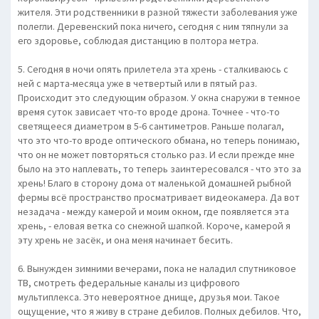
жителя. Эти родственники в разной тяжести заболевания уже
полегли. Деревенский пока ничего, сегодня с ним тяпнули за
его здоровье, соблюдая дистанцию в полтора метра.
5. Сегодня в ночи опять прилетела эта хрень - сталкиваюсь с
ней с марта-месяца уже в четвертый или в пятый раз.
Происходит это следующим образом. У окна снаружи в темное
время суток зависает что-то вроде дрона. Точнее - что-то
светящееся диаметром в 5-6 сантиметров. Раньше полагал,
что это что-то вроде оптического обмана, но теперь понимаю,
что он не может повторяться столько раз. И если прежде мне
было на это наплевать, то теперь заинтересовался - что это за
хрень! Благо в сторону дома от маленькой домашней рыбной
фермы всё пространство просматривает видеокамера. Да вот
незадача - между камерой и моим окном, где появляется эта
хрень, - еловая ветка со снежной шапкой. Короче, камерой я
эту хрень не засёк, и она меня начинает бесить.
6. Вынужден зимними вечерами, пока не наладил спутниковое
ТВ, смотреть федеральные каналы из цифрового
мультиплекса. Это невероятное днище, друзья мои. Такое
ощущение, что я живу в стране дебилов. Полных дебилов. Что,