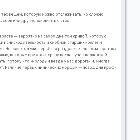
hove
Toggl
з тех вещей, которую можно отслеживать, но сложно
ь себя или других покончить с этим.
Togg
conte
озрасте — вероятно на самом дне той кривой, которую
Toggl
дит снисходительность и снобизм старших коллег и
Toggl
же. Но при этом уже серьёзно раздражает «гладиаторство»
skins
юных, которые приходят сразу после вузов-колледжей-
ть, потому что «молодым везде у нас дорога» и, иногда
Skin
чёт. Наличие первых мимических морщин — повод для проф-
B
Gr
Blue