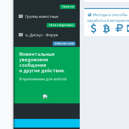
7ooo.ru
Методы и способы
Группы новостные
заработка в интернете
7ooo.ru/groups/
о, Дискус - Форум
odiscus.com
Моментальные
уведомлени
сообщения
и другие действия.
В приложении для android