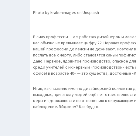
Photo by krakenimages on Unsplash
В силу профессии — а я работаю дизайнером и иллюс
нас обычно не превышает цифру 22. Нервная профес
нашей профессии до пенсии не доживают. Поэтому 
послать всё к чёрту, либо становятся самым пофигис
дано. Нервное, ядовитое производство, опасное для
среди учителей с их нервным «производством» есть 
офисе) в возрасте 40+ — это существа, достойные «К
Итак, как правило именно дизайнерский коллектив д
выходных, при этом у людей ещё нет отвественности
меры и сдержанности по отношению к окружающим ил
наблюдение. Эйджизм? Как будто.