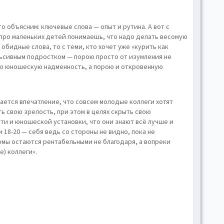
Gr
Li
о объясним: ключевые слова — опыт и рутина. А вот с
 про маленьких детей понимаешь, что надо делать весомую
 обидные слова, то с теми, кто хочет уже «курить как
льсивным подростком — порою просто от изумления не
ную юношескую надменность, а порою и откровенную
вается впечатление, что совсем молодые коллеги хотят
 свою зрелость, при этом в целях скрыть свою
ти и юношеской установки, что они знают всё лучше и
и 18-20 — себя ведь со стороны не видно, пока не
ирмы остаются рентабельными не благодаря, а вопреки
е) коллеги».