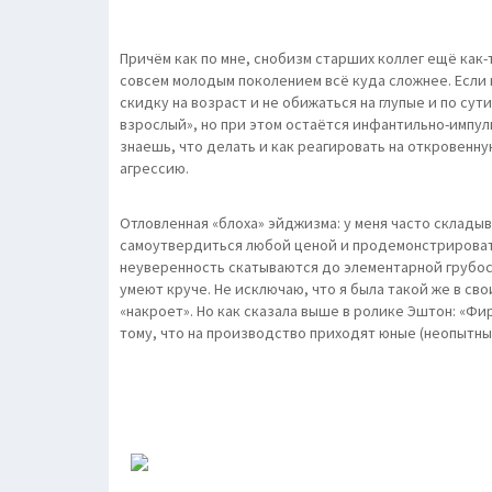
Причём как по мне, снобизм старших коллег ещё как-т
совсем молодым поколением всё куда сложнее. Если
скидку на возраст и не обижаться на глупые и по сути
взрослый», но при этом остаётся инфантильно-импу
знаешь, что делать и как реагировать на откровен
агрессию.
Отловленная «блоха» эйджизма: у меня часто склады
самоутвердиться любой ценой и продемонстрировать
неуверенность скатываются до элементарной грубос
умеют круче. Не исключаю, что я была такой же в сво
«накроет». Но как сказала выше в ролике Эштон: «Ф
тому, что на производство приходят юные (неопытны