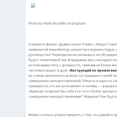
Photo by Paolo Nicolello on Unsplash
А помните фильм «Дьявол носит Prada» c Мэрил Стрип
знаменитой Анны Винтур, редактора журнала Vogue, 
руководства? Периодически натыкаюсь на обсужден
будто талантливой Энн. В придание весу некоррект
хотели выместить с должности, заменив на более мо
частенько ведёт в духе «
Инструкций по прожиган
но у меня закончилось всякое сострадание к юной Эн
совершенно неподготовленной. Попасть в одно из са
занимается, кто его возглавляет и почему — ворова
эйджизм: позволил бы себе кто-то из более зрелых 
совершенно неподготовленным? Эйджизм? Как будто
Можно сколько угодно говорить о том, что давайте пр