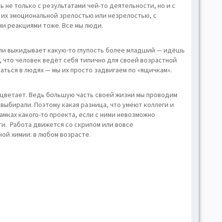
ь не только с результатами чей-то деятельности, но и с
 их эмоциональной зрелостью или незрелостью, с
ми реакциями тоже. Все мы люди.
 или выкидывает какую-то глупость более младший — идёшь
 что человек ведёт себя типично для своей возрастной
аться в людях — мы их просто задвигаем по «ящичкам».
цветает. Ведь б
о
льшую часть своей жизни мы проводим
 выбирали. Поэтому какая разница, что умеют коллеги и
мках какого-то проекта, если с ними невозможно
и. Работа движется со скрипом или вовсе
ой химии: в любом возрасте.