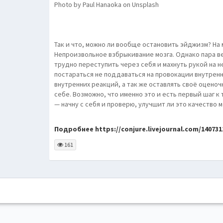
Photo by Paul Hanaoka on Unsplash
Так и что, можно ли вообще остановить эйджизм? На м
Непроизвольное взбрыкивание мозга. Однако пара ве
трудно переступить через себя и махнуть рукой на 
постараться не поддаваться на провокации внутрен
внутренних реакций, а так же оставлять своё оцено
себе. Возможно, что именно это и есть первый шаг 
— начну с себя и проверю, улучшит ли это качество 
Подробнее https://conjure.livejournal.com/1407311
161