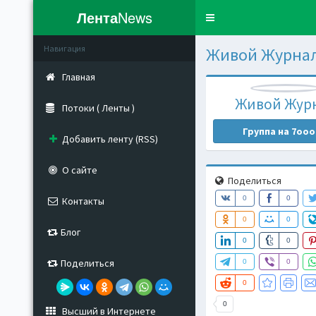
Лента
News
Toggle
navigation
Навигация
Живой Журна
Главная
Живой Жур
Потоки ( Ленты )
Группа на 7ooo
Добавить ленту (RSS)
О сайте
Поделиться
0
0
Контакты
0
0
Блог
0
0
Поделиться
0
0
0
0
Высший в Интернете