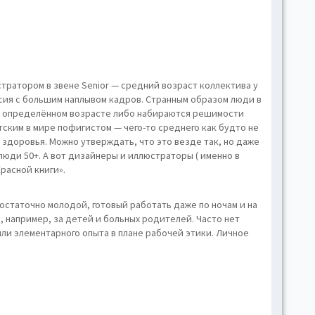
тратором в звене Senior — средний возраст коллектива у
сия с большим наплывом кадров. Странным образом люди в
в определённом возрасте либо набираются решимости
тским в мире пофигистом — чего-то среднего как будто не
 здоровья. Можно утверждать, что это везде так, но даже
люди 50+. А вот дизайнеры и иллюстраторы ( именно в
расной книги».
остаточно молодой, готовый работать даже по ночам и на
, например, за детей и больных родителей. Часто нет
и элементарного опыта в плане рабочей этики. Личное