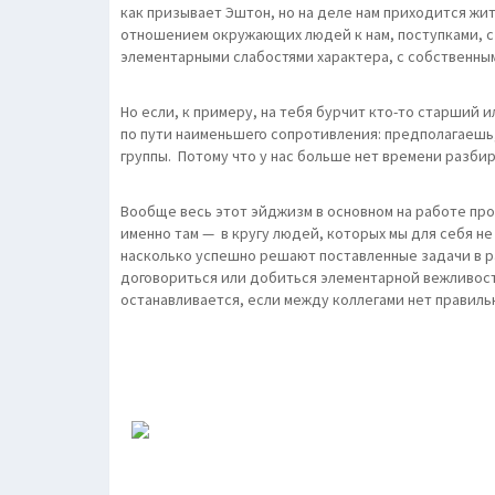
как призывает Эштон, но на деле нам приходится жит
отношением окружающих людей к нам, поступками, с
элементарными слабостями характера, с собственны
Но если, к примеру, на тебя бурчит кто-то старший
по пути наименьшего сопротивления: предполагаешь,
группы. Потому что у нас больше нет времени разбир
Вообще весь этот эйджизм в основном на работе про
именно там — в кругу людей, которых мы для себя не
насколько успешно решают поставленные задачи в ра
договориться или добиться элементарной вежливост
останавливается, если между коллегами нет правильн