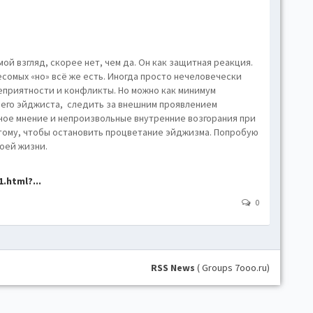
ой взгляд, скорее нет, чем да. Он как защитная реакция.
сомых «но» всё же есть. Иногда просто нечеловечески
неприятности и конфликты. Но можно как минимум
него эйджиста, следить за внешним проявлением
чное мнение и непроизвольные внутренние возгорания при
к тому, чтобы остановить процветание эйджизма. Попробую
моей жизни.
.html?...
0
RSS News
( Groups 7ooo.ru)