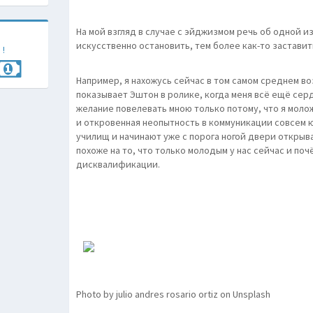
На мой взгляд в случае с эйджизмом речь об одной и
искусственно остановить, тем более как-то заставит
 !
Например, я нахожусь сейчас в том самом среднем в
показывает Эштон в ролике, когда меня всё ещё сер
желание повелевать мною только потому, что я моло
и откровенная неопытность в коммуникации совсем 
училищ и начинают уже с порога ногой двери открыва
похоже на то, что только молодым у нас сейчас и по
дисквалификации.
Photo by julio andres rosario ortiz on Unsplash