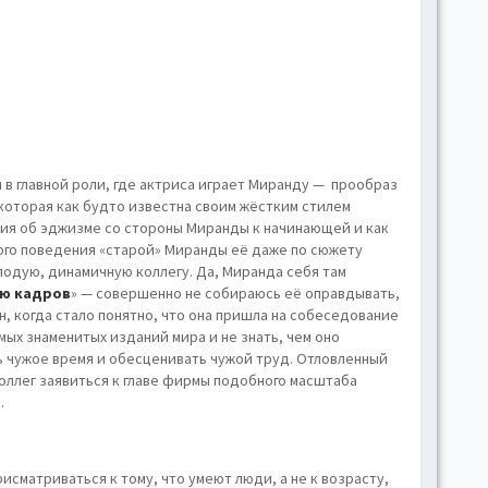
 в главной роли, где актриса играет Миранду — прообраз
которая как будто известна своим жёстким стилем
ия об эджизме со стороны Миранды к начинающей и как
ного поведения «старой» Миранды её даже по сюжету
лодую, динамичную коллегу. Да, Миранда себя там
ию кадров
» — совершенно не собираюсь её оправдывать,
н, когда стало понятно, что она пришла на собеседование
мых знаменитых изданий мира и не знать, чем оно
ть чужое время и обесценивать чужой труд. Отловленный
коллег заявиться к главе фирмы подобного масштаба
.
исматриваться к тому, что умеют люди, а не к возрасту,