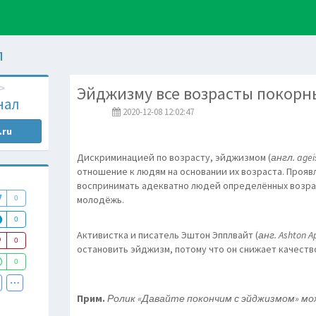
л
Эйджизму все возрасты покорн
нал
2020-12-08 12:02:47
.ru
Дискриминацией по возрасту, эйджизмом (
англ. age
отношение к людям на основании их возраста. Прояв
воспринимать адекватно людей определённых возрас
молодёжь.
0
0
Активистка и писатель Эштон Эпплвайт (
анг. Ashton A
0
остановить эйджизм, потому что он снижает качеств
0
Прим.
Ролик «Давайте покончим с эйджизмом» м