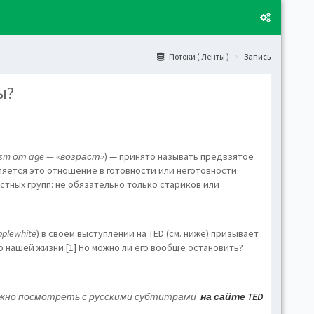
Потоки ( Ленты )
Запись
ы?
Layo
Fixed
Activ
can't
ism от age — «возраст»
) — принято называть предвзятое
toge
ляется это отношение в готовности или неготовности
тных групп: не обязательно только стариков или
Boxe
Activ
Togg
pplewhite
) в своём выступлении на TED (см. ниже) призывает
о нашей жизни [1] Но можно ли его вообще остановить?
Toggl
(open
Side
ожно посмотреть с русскими субтитрами
на сайте TED
Let t