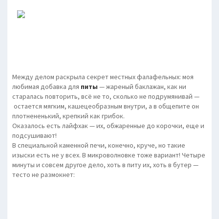
Между делом раскрыла секрет местных фалафельных: моя
любимая добавка для
питы
— жареный баклажан, как ни
старалась повторить, всё не то, сколько не подрумянивай —
остается мягким, кашецеобразным внутри, а в общепите он
плотнененький, крепкий как грибок.
Оказалось есть лайфхак — их, обжаренные до корочки, еще и
подсушивают!
В специальной каменной печи, конечно, круче, но такие
изыски есть не у всех. В микроволновке тоже вариант! Четыре
минуты и совсем другое дело, хоть в питу их, хоть в бутер —
тесто не размокнет: