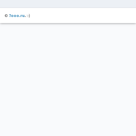
©
7ooo.ru
.
:-)