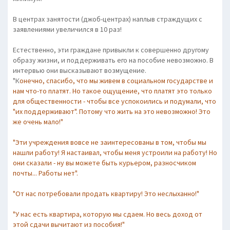
В центрах занятости (джоб-центрах) наплыв страждущих с
заявлениями увеличился в 10 раз!
Естественно, эти граждане привыкли к совершенно другому
образу жизни, и поддерживать его на пособие невозможно. В
интервью они высказывают возмущение.
"К
онечно, спасибо, что мы живем в социальном государстве и
нам что-то платят. Но такое ощущение, что платят это только
для общественности - чтобы все успокоились и подумали, что
"их поддерживают". Потому что жить на это невозможно! Это
же очень мало!"
"Эти учреждения вовсе не заинтересованы в том, чтобы мы
нашли работу! Я настаивал, чтобы меня устроили на работу! Но
они сказали - ну вы можете быть курьером, разносчиком
почты... Работы нет".
"От нас потребовали продать квартиру! Это неслыханно!"
"У нас есть квартира, которую мы сдаем. Но весь доход от
этой сдачи вычитают из пособия!"