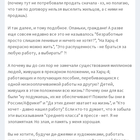
(почему тут не потребовали продать сначала - хз, но полагаю,
что там по договору нельзя выселить жильцов, а с ними не
продашь).
И так далее, и тому подобное. Опаньки, граждане! А разве
еще совсем недавно все это не называлось "безработные
просто слишком ленивые и ничего не хотят?", "На Харц-4
прекрасно можно жить", "Это распущенность - не браться за
любую работу, а выбирать!" ?!
А почему вы до сих пор не замечали существования миллионов
людей, живущих в прекарном положении, на Харц-4;
работающих и получающих пособие, перебивающихся с
одной низкооплачиваемой работы на другую? Детей,
живущих в этом положении всю жизнь? Почему они для вас
были "ну подумаешь, их же обеспечивают! Пожили бы они в
России/Африке!" и "Да этих денег хватает на жизнь", и "Кто
хочет - давно нашел работу". Если кто-то думает, что я забыла
эти высказывания "среднего класса" в прессе - нет. Я не
злопамятная. Но злая, и память у меня хорошая.
Вы не хотите, будучи ди-джеями и художниками, работать