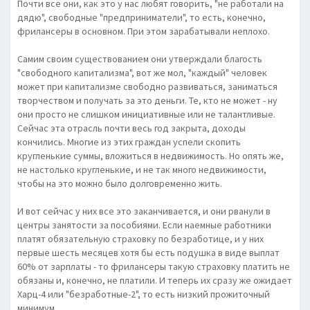
Почти все они, как это у нас любят говорить, "не работали на
дядю", свободные "предприниматели", то есть, конечно,
фрилансеры в основном. При этом зарабатывали неплохо.
Самим своим существованием они утверждали благость
"свободного капитализма", вот же мол, "каждый" человек
может при капитализме свободно развиваться, заниматься
творчеством и получать за это деньги. Те, кто не может - ну
они просто не слишком инициативные или не талантливые.
Сейчас эта отрасль почти весь год закрыта, доходы
кончились. Многие из этих граждан успели скопить
кругленькие суммы, вложиться в недвижимость. Но опять же,
не настолько кругленькие, и не так много недвижимости,
чтобы на это можно было долговременно жить.
И вот сейчас у них все это заканчивается, и они рванули в
центры занятости за пособиями. Если наемные работники
платят обязательную страховку по безработице, и у них
первые шесть месяцев хотя бы есть подушка в виде выплат
60% от зарплаты - то фрилансеры такую страховку платить не
обязаны и, конечно, не платили. И теперь их сразу же ожидает
Харц-4 или "безработные-2", то есть низкий прожиточный
минимум.