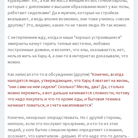
курьерами? Упс, а как же масса женщин из Восточной Европы,
которые с дипломами о высшем образовании моют у вас полы,
работают сиделками? Да и мужчин, которые на стройках
вкалывают, а ведь вполне возможно, они тоже учились совсем
другому? Это, видимо, какие-то не такие люди. Их так можно.
С нетерпением жду, когда и наши "хорошо устроившиеся"
эмигранты начнут терять теплые местечки, любовно
построенные домики, и возопят, что елы, оказывается, нет,
нельзя жить на Харц-4, а они-то в интернетах доказывали, что
можно.
Как написал кто-то в обсуждении (другом) "
Конечно, всегда
находятся люди, утверждающие, что Харц-4 хватает на жизнь,
"они сами на нем сидели". Сколько? Месяц, два? Да, столько
можно пережить, а вот дальше начинаются сложности, потому
что надо покупать и что-то кроме еды, и бытовая техника
начинает ломаться, и счета накапливаются
".
Конечно, нехорошо злорадствовать. Но с другой стороны,
неплохо, если это послужит прозрению, и кто-то из этих
людей, у кого бытие слишком прямо определяет сознание,
осознает, что капитализм - дерьмо. И что надо что-то делать -