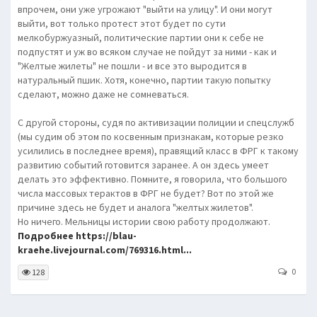
впрочем, они уже угрожают "выйти на улицу". И они могут
выйти, вот только протест этот будет по сути
мелкобуржуазный, политические партии они к себе не
подпустят и уж во всяком случае не пойдут за ними - как и
"Желтые жилеты" не пошли - и все это выродится в
натуральный пшик. Хотя, конечно, партии такую попытку
сделают, можно даже не сомневаться.
С другой стороны, судя по активизации полиции и спецслужб
(мы судим об этом по косвенным признакам, которые резко
усилились в последнее время), правящий класс в ФРГ к такому
развитию событий готовится заранее. А он здесь умеет
делать это эффективно. Помните, я говорила, что большого
числа массовых терактов в ФРГ не будет? Вот по этой же
причине здесь не будет и аналога "желтых жилетов".
Но ничего. Мельницы истории свою работу продолжают.
Подробнее https://blau-
kraehe.livejournal.com/769316.html...
0
128