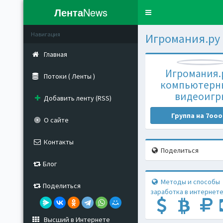
Лента
News
Toggle
navigation
Навигация
Игромания.ру
Главная
Игромания.р
Потоки ( Ленты )
компьютерн
видеоигр
Добавить ленту (RSS)
Группа на 7ooo
О сайте
Контакты
Поделиться
Блог
Методы и способы
Поделиться
заработка в интернете
Высший в Интернете