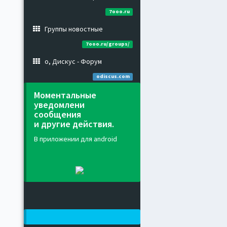
7ooo.ru
Группы новостные
7ooo.ru/groups/
о, Дискус - Форум
odiscus.com
Моментальные
уведомлени
сообщения
и другие действия.
В приложении для android