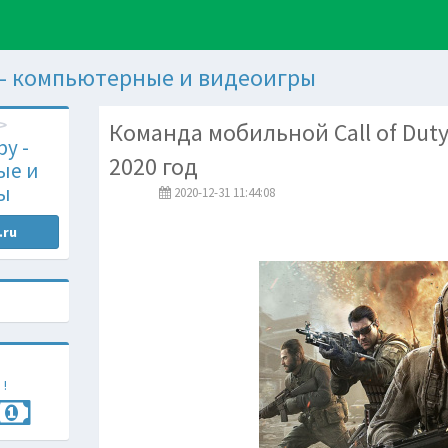
 - компьютерные и видеоигры
Команда мобильной Call of Dut
у -
2020 год
ые и
ы
2020-12-31 11:44:08
.ru
 !