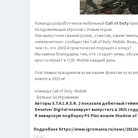
Команда разработчиков мобильной
Call of Duty
прис
поздравляющих игроков с Новым годом.
Они выпустили свежий ролик, отметив, каким тяжёлы
«невероятное» сообщество Call of Duty: Mobile. Вед
чем то, что 2020-й практически подошёл к концу?
Мы навеки благодарны тем, кто создаёт мемы, обсу
просто играет в COD: Mobile каждый день.
Счастливых праздников всем нашим фанатам по всему
нового в 2021-м!
команда Call of Duty: Mobile
Больше на Игромании
Авторы S.T.A.L.K.E.R. 2 показали дебютный гейм
Devolver Digital планирует выпустить в 2021 го
В январскую подборку PS Plus вошли Shadow of t
Подробнее https://www.igromania.ru/news/10121