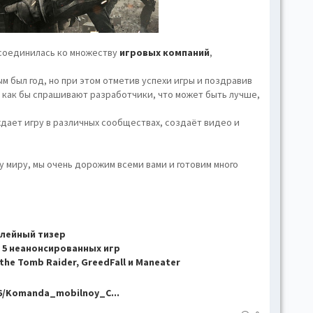
hove
Toggl
Togg
оединилась ко множеству
игровых компаний
,
conte
м был год, но при этом отметив успехи игры и поздравив
Toggl
ь, как бы спрашивают разработчики, что может быть лучше,
Toggl
skins
ждает игру в различных сообществах, создаёт видео и
Skin
 миру, мы очень дорожим всеми вами и готовим много
B
плейный тизер
Gr
ду 5 неанонсированных игр
he Tomb Raider, GreedFall и Maneater
Blue
6/Komanda_mobilnoy_C...