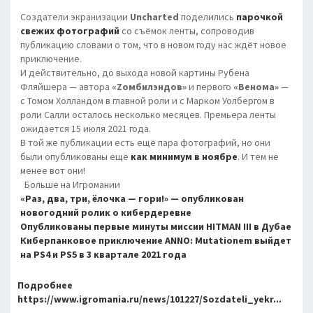
Создатели экранизации
Uncharted
поделились
парочкой
свежих фотографий
со съёмок ленты, сопроводив
публикацию словами о том, что в новом году нас ждёт новое
приключение.
И действительно, до выхода новой картины
Рубена
Фляйшера — автора
«Zомбилэндов»
и первого
«Венома»
—
с Томом Холландом в главной роли и с Марком Уолбергом в
роли Салли осталось несколько месяцев. Премьера ленты
ожидается 15 июля 2021 года.
В той же публикации есть ещё пара фотографий, но они
были опубликованы ещё
как минимум в ноябре
. И тем не
менее вот они!
Больше на Игромании
«Раз, два, три, ёлочка — гори!» — опубликован
новогодний ролик о кибердеревне
Опубликованы первые минуты миссии HITMAN III в Дубае
Киберпанковое приключение ANNO: Mutationem выйдет
на PS4 и PS5 в 3 квартале 2021 года
Подробнее
https://www.igromania.ru/news/101227/Sozdateli_yekr...