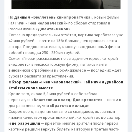
По
данным
«Бюллетень кинопрокатчика»
, новый фильм
Гая Ричи
«Гнев человеческий»
по сборам стартовал в
России лучше
«Джентльменов»
.
Согласно предварительным отчётам, картина заработала уже
42 млн рублей — почти на 15% больше, чем прошлая лента
автора. Предположительно, к концу выходных новый фильм
соберёт порядка 250—280 млн рублей.
Сюжет «Гнева» рассказывает о загадочном герое, который
внедряется в инкассаторскую фирму, пытаясь найти
виновников ограблений в Лос-Анджелесе — последних ждёт
суровая расплата за преступления.
Обзор фильма «Гнев человеческий». Гай Ричи и Джейсон
Стэйтем снова вместе
Кроме того, около 5,8 млн рублей к себе забрал
перевыпуск
«Властелина колец: Две крепости»
— почти в
два раза меньше, чем
«Братство кольца»
.
Скорее всего, падение связано со скандалом, вызванным
низким качеством прокатных копий, который так до сих пор
и
не разрешили
— при этом многие зрители после первой
картины решили вернуть билеты на вторую и третью части