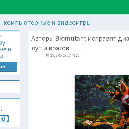
 - компьютерные и видеоигры
Авторы Biomutant исправят диа
у -
лут и врагов
ые и
ы
2021-05-29 13:46:12
.ru
 !