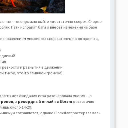
hove
Toggl
Togg
ление — оно должно выйти «достаточно скоро». Скорее
conte
нсолях. Патч исправит баги и внесёт изменения на базе
Toggl
 исправлением множества спорных элементов проекта,
Toggl
skins
е
оедливый
Skin
тая
 резкости и размытия в движении
ом тихое, что-то слишком громкое)
B
 долгих лет ожидания игра разочаровала многих — в
Gr
гроков
, а
рекордный онлайн в Steam
достаточно
 лишь около 14-20.
Blue
минимум сохраняется, однако Biomutant растеряла весь