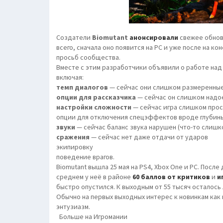
Создатели
Biomutant
анонсировали
свежее обнов
всего, сначала оно появится на PC и уже после на ко
просьб сообщества.
Вместе с этим разработчики объявили о работе над
включая:
темп диалогов
— сейчас они слишком размеренны
опции для рассказчика
— сейчас он слишком над
настройки сложности
— сейчас игра слишком прос
опции для отключения спецэффектов вроде глубины
звуки
— сейчас баланс звука нарушен (что-то слишк
сражения
— сейчас нет даже отдачи от ударов
экипировку
поведение врагов.
Biomutant вышла 25 мая на PS4, Xbox One и PC. После
среднем у неё в районе
60 баллов от критиков
и
и
быстро опустился. К выходным от 55 тысяч осталось
Обычно на первых выходных интерес к новинкам как 
энтузиазм.
Больше на Игромании