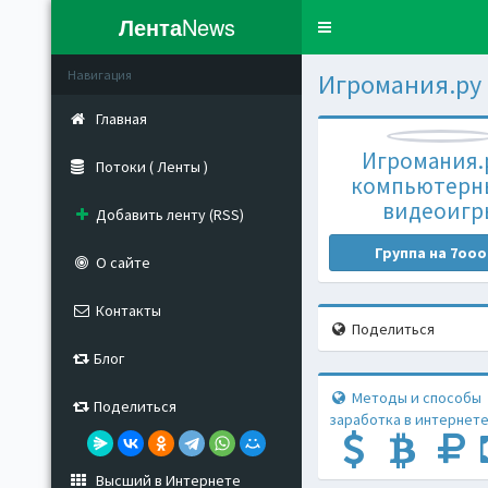
Лента
News
Toggle
navigation
Навигация
Игромания.ру
Главная
Игромания.р
Потоки ( Ленты )
компьютерн
видеоигр
Добавить ленту (RSS)
Группа на 7ooo
О сайте
Контакты
Поделиться
Блог
Методы и способы
Поделиться
заработка в интернете
Высший в Интернете