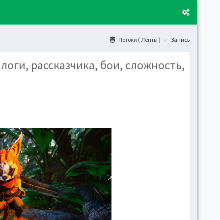
Потоки ( Ленты )
Запись
логи, рассказчика, бои, сложность,
Layo
Fixed
Activ
can't
toge
Boxe
Activ
Togg
Toggl
(open
Side
Let t