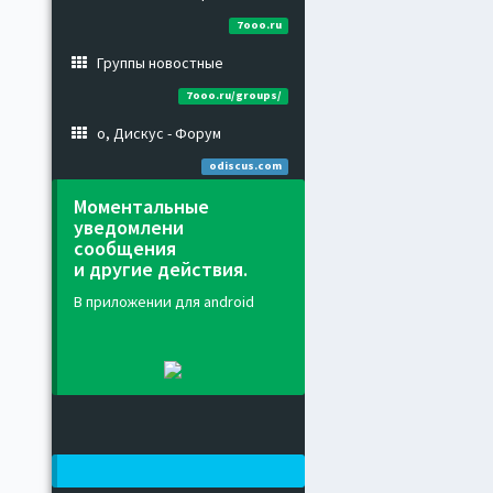
7ooo.ru
Группы новостные
7ooo.ru/groups/
о, Дискус - Форум
odiscus.com
Моментальные
уведомлени
сообщения
и другие действия.
В приложении для android