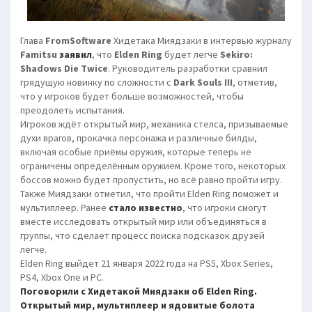
Глава
FromSoftware
Хидетака Миядзаки в интервью журналу
Famitsu
заявил
, что
Elden Ring
будет легче
Sekiro:
Shadows Die Twice
. Руководитель разработки сравнил
грядущую новинку по сложности с
Dark Souls III
, отметив,
что у игроков будет больше возможностей, чтобы
преодолеть испытания.
Игроков ждёт открытый мир, механика стелса, призываемые
духи врагов, прокачка персонажа и различные билды,
включая особые приёмы оружия, которые теперь не
ограничены определённым оружием. Кроме того, некоторых
боссов можно будет пропустить, но всё равно пройти игру.
Также Миядзаки отметил, что пройти Elden Ring поможет и
мультиплеер. Ранее
стало известно
, что игроки смогут
вместе исследовать открытый мир или объединяться в
группы, что сделает процесс поиска подсказок друзей
легче.
Elden Ring выйдет 21 января 2022 года на PS5, Xbox Series,
PS4, Xbox One и PC.
Поговорили с Хидетакой Миядзаки об Elden Ring.
Открытый мир, мультиплеер и ядовитые болота