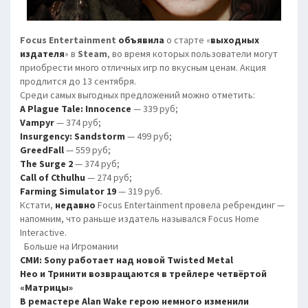
Focus Entertainment
объявила
о старте «
выходных
издателя
» в
Steam
, во время которых пользователи могут
приобрести много отличных игр по вкусным ценам. Акция
продлится до 13 сентября.
Среди самых выгодных предложений можно отметить:
A Plague Tale: Innocence
— 339 руб;
Vampyr
— 374 руб;
Insurgency: Sandstorm
— 499 руб;
GreedFall
— 559 руб;
The Surge 2
— 374 руб;
Call of Cthulhu
— 274 руб;
Farming Simulator 19
— 319 руб.
Кстати,
недавно
Focus Entertainment провела ребрендинг —
напомним, что раньше издатель назывался Focus Home
Interactive.
Больше на Игромании
СМИ: Sony работает над новой Twisted Metal
Нео и Тринити возвращаются в трейлере четвёртой
«Матрицы»
В ремастере Alan Wake герою немного изменили