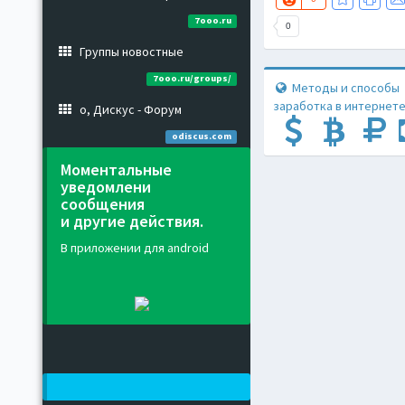
7ooo.ru
0
Группы новостные
7ooo.ru/groups/
Методы и способы
заработка в интернете
о, Дискус - Форум
odiscus.com
Моментальные
уведомлени
сообщения
и другие действия.
В приложении для android