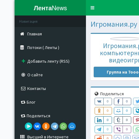
Лента
News
Toggle
navigation
Навигация
Игромания.ру
Главная
Игромания.р
Потоки ( Ленты )
компьютерн
видеоигр
Добавить ленту (RSS)
Группа на 7ooo
О сайте
Контакты
Поделиться
Блог
0
0
0
0
Поделиться
0
0
0
0
Высший в Интернете
0