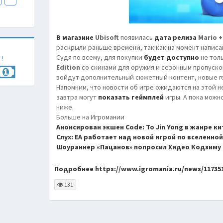
В магазине
Ubisoft
появилась
дата релиза
Mario +
раскрыли раньше времени, так как на момент написан
Судя по всему, для покупки
будет доступно
не толь
 !
Edition
со скинами для оружия и сезонным пропуском
войдут дополнительный сюжетный контент, новые ге
Напомним, что новости об игре ожидаются на этой 
завтра могут
показать геймплей
игры. А пока мож
ниже.
Больше на Игромании
Анонсирован экшен Code: To Jin Yong в жанре к
Слух: EA работает над новой игрой по вселенной
Шоураннер «Пацанов» попросил Хидео Кодзиму в
Подробнее https://www.igromania.ru/news/117351
131