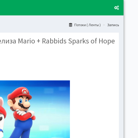
Потоки ( Ленты )
Запись
лиза Mario + Rabbids Sparks of Hope
Layo
Fixed
Activ
can't
toge
Boxe
Activ
Togg
Toggl
(open
Side
Let t