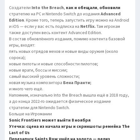
Создатели
Into the Breach
,
как и обещали
,
обновили
стратегию на PC и Nintendo Switch до издания
Advanced
Edition
. Кроме того, теперь запустить игру можно на Android
и iOS — если у вас есть подписка на
Netflix.
Там игрокам
также доступен весь контент Advanced Edition.
В состав обновлённого издания, помимо контента базовой
игры, входят:
пять новых отрядов мехов и новые виды оружия (около
сорока);
новые пилоты и новые способности пилотов;
новые враги, боссы и миссии;
самый высокий уровень сложности;
новая музыка композитора
Бена Пранти;
и много чего ещё.
Напомним, изначально Into the Breach вышла ещё в 2018 году,
а до конца 2022-го ожидается физическое издание
стратегии для Nintendo Switch.
Больше на Игромании
Sonic Frontiers может выйти 8 ноября
Утечка: сцена из начала игры и скриншоты ремейка The
Last of Us
Перезапуск Saints Row ушёл на золото — релиз