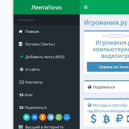
Лента
News
Toggle
navigation
Навигация
Игромания.ру
Главная
Игромания.р
Потоки ( Ленты )
компьютерн
видеоигр
Добавить ленту (RSS)
Группа на 7ooo
О сайте
Контакты
Поделиться
Блог
Методы и способы
Поделиться
заработка в интернете
Высший в Интернете