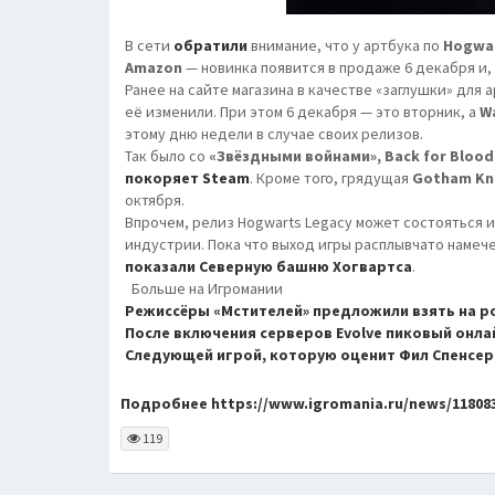
В сети
обратили
внимание, что у артбука по
Hogwar
Amazon
— новинка появится в продаже 6 декабря и, 
Ранее на сайте магазина в качестве «заглушки» для 
её изменили. При этом 6 декабря — это вторник, а
W
этому дню недели в случае своих релизов.
Так было со
«Звёздными войнами», Back for Blood
покоряет
Steam
. Кроме того, грядущая
Gotham Kn
октября.
Впрочем, релиз Hogwarts Legacy может состояться и
индустрии. Пока что выход игры расплывчато намече
показали Северную башню Хогвартса
.
Больше на Игромании
Режиссёры «Мстителей» предложили взять на р
После включения серверов Evolve пиковый онлай
Следующей игрой, которую оценит Фил Спенсер,
Подробнее https://www.igromania.ru/news/118083
119