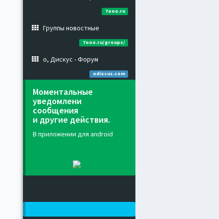
7ooo.ru
Группы новостные
7ooo.ru/groups/
о, Дискус - Форум
odiscus.com
Моментальные
уведомлени
сообщения
и другие действия.
В приложении для android