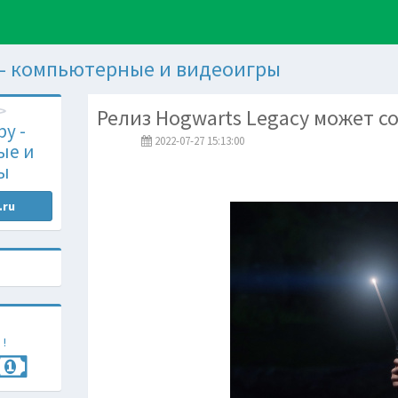
 - компьютерные и видеоигры
Релиз Hogwarts Legacy может с
у -
2022-07-27 15:13:00
ые и
ы
.ru
 !