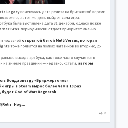
hove
Toggl
ts Legacy
поменялась дата релиза на британской версии
возможно, в этот же день выйдет сама игра.
Togg
артбука была выставлена дата 31 декабря, однако позже
conte
arner Bros
. периодически отдаёт приоритет именно
Toggl
и недавней
открытой бетой
MultiVersus
, которая
Toggl
ights
тоже появится на полках магазинов во вторник, 25
skins
 раньше выхода артбука, как тоже часто случается в
Skin
н на зимние праздники — недавно, кстати,
авторы
B
оль Бонда звезду «Бриджертонов»
н игры в Steam вырос более чем в 10 раз
 будет God of War: Ragnarok
Gr
/Reliz_Hog...
Blue
0