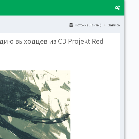
Потоки ( Ленты )
Запись
ию выходцев из CD Projekt Red
Layo
Fixed
Activ
can't
toge
Boxe
Activ
Togg
Toggl
(open
Side
Let t