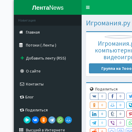
Лента
News
Toggle
navigation
Навигация
Игромания.ру
Главная
Игромания.р
Потоки ( Ленты )
компьютерн
видеоигр
Добавить ленту (RSS)
Группа на 7ooo
О сайте
Контакты
Поделиться
Блог
0
0
0
0
Поделиться
0
0
0
0
Высший в Интернете
0