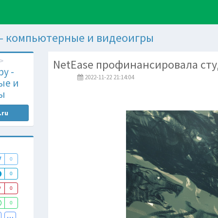
 - компьютерные и видеоигры
NetEase профинансировала студ
у -
2022-11-22 21:14:04
ые и
ы
.ru
0
0
0
0