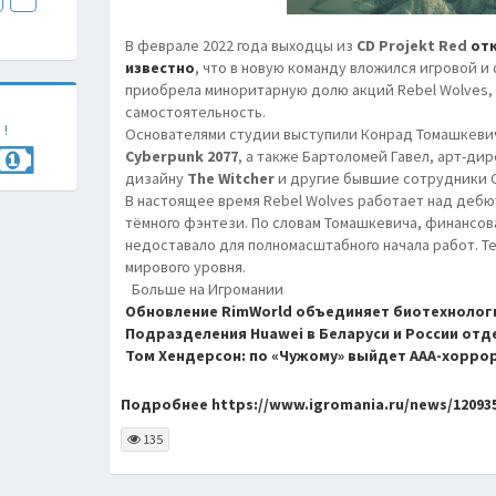
В феврале 2022 года выходцы из
CD Projekt Red
от
известно
, что в новую команду вложился игровой 
приобрела миноритарную долю акций Rebel Wolves, 
самостоятельность.
 !
Основателями студии выступили Конрад Томашкеви
Cyberpunk 2077
, а также Бартоломей Гавел, арт-дир
дизайну
The Witcher
и другие бывшие сотрудники CD
В настоящее время Rebel Wolves работает над деб
тёмного фэнтези. По словам Томашкевича, финансов
недоставало для полномасштабного начала работ. Т
мирового уровня.
Больше на Игромании
Обновление RimWorld объединяет биотехнолог
Подразделения Huawei в Беларуси и России отд
Том Хендерсон: по «Чужому» выйдет AAA-хоррор 
Подробнее https://www.igromania.ru/news/120935
135