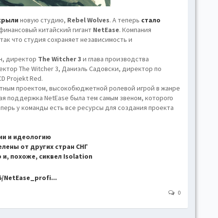
hove
Toggl
крыли
новую студию,
Rebel Wolves
. А теперь
стало
и финансовый китайский гигант
NetEase
. Компания
Togg
так что студия сохраняет независимость и
conte
Toggl
ч, директор
The Witcher 3
и глава производства
ектор The Witcher 3, Даниэль Садовски, директор по
Toggl
 Projekt Red.
skins
ютным проектом, высокобюджетной ролевой игрой в жанре
ая поддержка NetEase была тем самым звеном, которого
Skin
еперь у команды есть все ресурсы для создания проекта
B
ии и идеологию
елены от других стран СНГ
и, похоже, сиквел Isolation
Gr
/NetEase_profi...
Blue
0