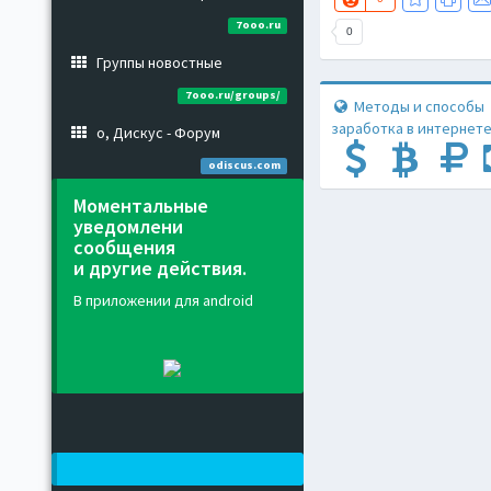
7ooo.ru
0
Группы новостные
7ooo.ru/groups/
Методы и способы
заработка в интернете
о, Дискус - Форум
odiscus.com
Моментальные
уведомлени
сообщения
и другие действия.
В приложении для android