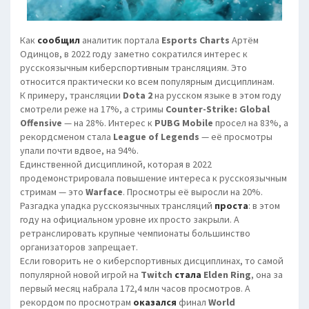
Как
сообщил
аналитик портала
Esports Charts
Артём
Одинцов, в 2022 году заметно сократился интерес к
русскоязычным киберспортивным трансляциям. Это
относится практически ко всем популярным дисциплинам.
К примеру, трансляции
Dota 2
на русском языке в этом году
смотрели реже на 17%, а стримы
Counter-Strike: Global
Offensive
— на 28%. Интерес к
PUBG Mobile
просел на 83%, а
рекордсменом стала
League of Legends
— её просмотры
упали почти вдвое, на 94%.
Единственной дисциплиной, которая в 2022
продемонстрировала повышение интереса к русскоязычным
стримам — это
Warface
. Просмотры её выросли на 20%.
Разгадка упадка русскоязычных трансляций
проста
: в этом
году на официальном уровне их просто закрыли. А
ретранслировать крупные чемпионаты большинство
организаторов запрещает.
Если говорить не о киберспортивных дисциплинах, то самой
популярной новой игрой на
Twitch
стала
Elden Ring
, она за
первый месяц набрала 172,4 млн часов просмотров. А
рекордом по просмотрам
оказался
финал
World