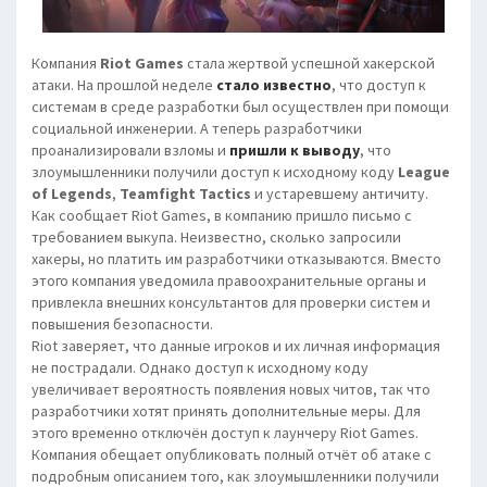
Компания
Riot Games
стала жертвой успешной хакерской
атаки. На прошлой неделе
стало известно
, что доступ к
системам в среде разработки был осуществлен при помощи
социальной инженерии. А теперь разработчики
проанализировали взломы и
пришли к выводу
, что
злоумышленники получили доступ к исходному коду
League
of Legends
,
Teamfight Tactics
и устаревшему античиту.
Как сообщает Riot Games, в компанию пришло письмо с
требованием выкупа. Неизвестно, сколько запросили
хакеры, но платить им разработчики отказываются. Вместо
этого компания уведомила правоохранительные органы и
привлекла внешних консультантов для проверки систем и
повышения безопасности.
Riot заверяет, что данные игроков и их личная информация
не пострадали. Однако доступ к исходному коду
увеличивает вероятность появления новых читов, так что
разработчики хотят принять дополнительные меры. Для
этого временно отключён доступ к лаунчеру Riot Games.
Компания обещает опубликовать полный отчёт об атаке с
подробным описанием того, как злоумышленники получили