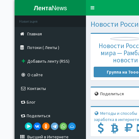
Лента
News
Toggle
navigation
Навигация
Новости Росси
Главная
Новости Росс
Потоки ( Ленты )
мира — Рамб
новости
Добавить ленту (RSS)
Группа на 7ooo
О сайте
Контакты
Поделиться
Блог
Методы и способы
Поделиться
заработка в интернете
Высший в Интернете