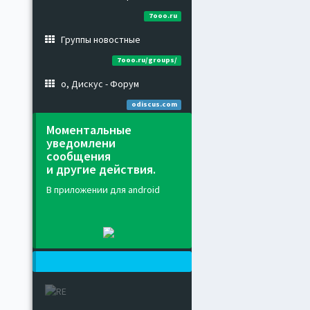
7ooo.ru
Группы новостные
7ooo.ru/groups/
о, Дискус - Форум
odiscus.com
Моментальные
уведомлени
сообщения
и другие действия.
В приложении для android