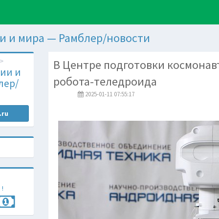
и и мира — Рамблер/новости
В Центре подготовки космонав
ии и
робота-теледроида
лер/
2025-01-11 07:55:17
.ru
 !