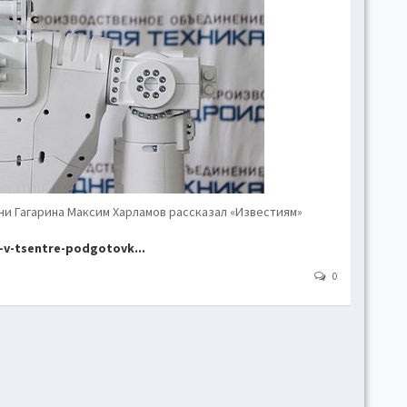
hove
Toggl
Togg
conte
Toggl
Toggl
skins
Skin
ни Гагарина Максим Харламов рассказал «Известиям»
-v-tsentre-podgotovk...
B
0
Gr
Blue