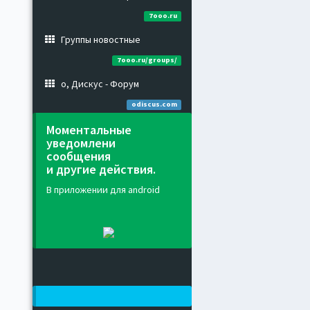
7ooo.ru
Группы новостные
7ooo.ru/groups/
о, Дискус - Форум
odiscus.com
Моментальные
уведомлени
сообщения
и другие действия.
В приложении для android