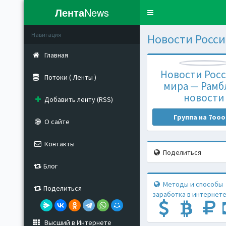
Лента
News
Toggle
navigation
Навигация
Новости Росси
Главная
Новости Росс
Потоки ( Ленты )
мира — Рамб
новости
Добавить ленту (RSS)
Группа на 7ooo
О сайте
Контакты
Поделиться
Блог
Методы и способы
Поделиться
заработка в интернете
Высший в Интернете