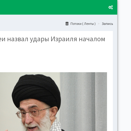
Потоки ( Ленты )
Запись
и назвал удары Израиля началом
Layo
Fixed
Activ
can't
toge
Boxe
Activ
Togg
Toggl
(open
Side
Let t