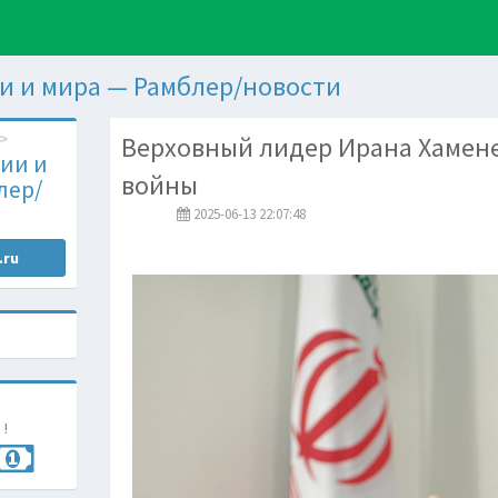
и и мира — Рамблер/новости
Верховный лидер Ирана Хамене
ии и
войны
лер/
2025-06-13 22:07:48
.ru
 !