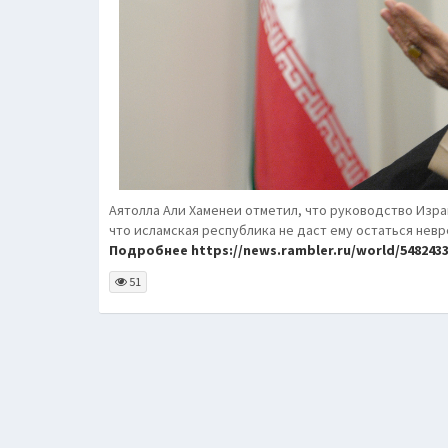
Аятолла Али Хаменеи отметил, что руководство Изра
что исламская республика не даст ему остаться нев
Подробнее https://news.rambler.ru/world/54824335
51