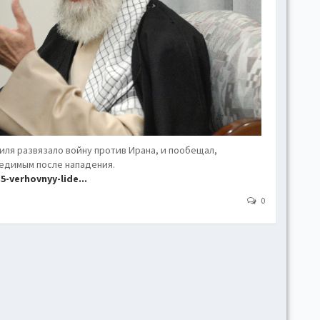
hove
Toggl
Togg
conte
Toggl
Toggl
skins
Skin
иля развязало войну против Ирана, и пообещал,
редимым после нападения.
-verhovnyy-lide...
B
0
Gr
Blue