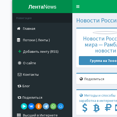
Лента
News
Toggle
navigation
Навигация
Новости Росси
Главная
Новости Росс
Потоки ( Ленты )
мира — Рамб
новости
Добавить ленту (RSS)
Группа на 7ooo
О сайте
Контакты
Поделиться
Блог
Методы и способы
Поделиться
заработка в интернете
Высший в Интернете