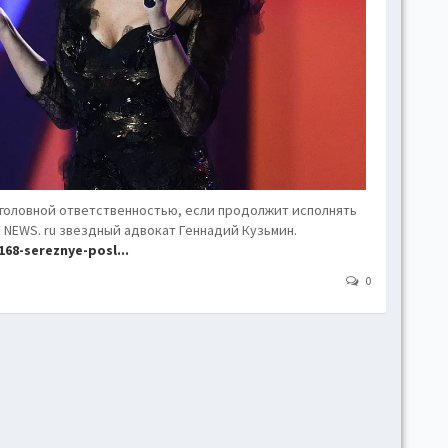
hove
Toggl
Togg
conte
Toggl
Toggl
skins
Skin
уголовной ответственностью, если продолжит исполнять
 NEWS. ru звездный адвокат Геннадий Кузьмин.
68-sereznye-posl...
B
0
Gr
Blue