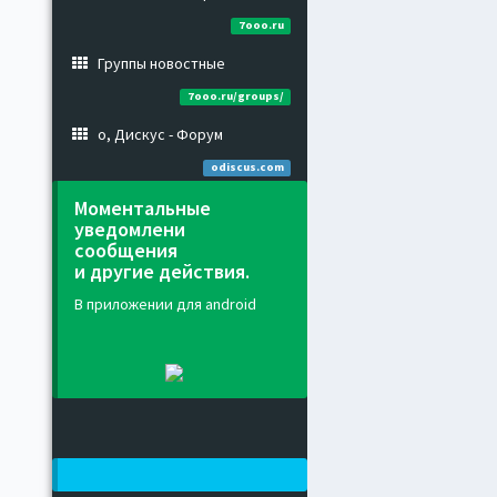
7ooo.ru
Группы новостные
7ooo.ru/groups/
о, Дискус - Форум
odiscus.com
Моментальные
уведомлени
сообщения
и другие действия.
В приложении для android