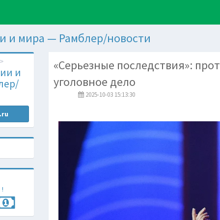
и и мира — Рамблер/новости
«Серьезные последствия»: про
ии и
уголовное дело
лер/
2025-10-03 15:13:30
.ru
 !