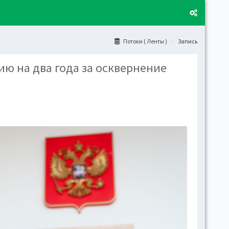
Потоки ( Ленты )
Запись
ю на два года за осквернение
Layo
Fixed
Activ
can't
toge
Boxe
Activ
Togg
Toggl
(open
Side
Let t