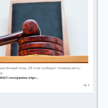
hove
Toggl
Togg
conte
Toggl
Toggl
skins
Skin
B
шил Вечный огонь. Об этом сообщает «Коммерсантъ»
а.
317-rossiyanina-otpr...
Gr
0
Blue