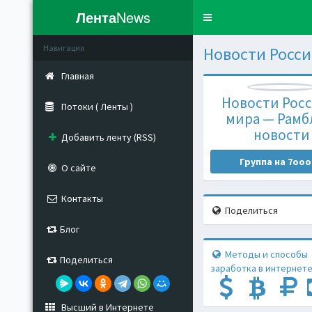
Лента
News
Toggle
navigation
Навигация
Новости Росси
Главная
Новости Росс
Потоки ( Ленты )
мира — Рамб
новости
Добавить ленту (RSS)
Группа на 7ooo
О сайте
Контакты
Поделиться
Блог
Методы и способы
Поделиться
заработка в интернете
Высший в Интернете