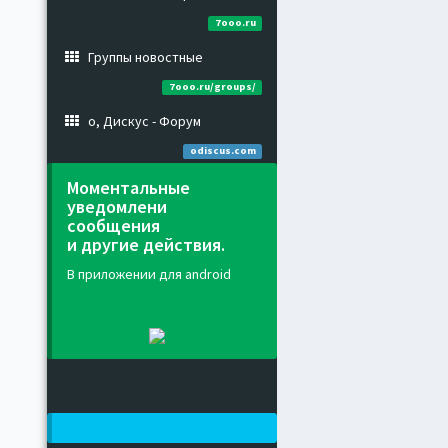
7ooo.ru
Группы новостные
7ooo.ru/groups/
о, Дискус - Форум
odiscus.com
Моментальные
уведомлени
сообщения
и другие действия.
В приложении для android