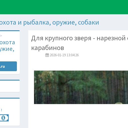
 охота и рыбалка, оружие, собаки
Для крупного зверя - нарезной
 охота
карабинов
ужие,
2026-01-19 13:04:26
.ru
 !