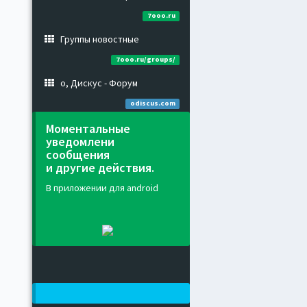
7ooo.ru
Группы новостные
7ooo.ru/groups/
о, Дискус - Форум
odiscus.com
Моментальные
уведомлени
сообщения
и другие действия.
В приложении для android