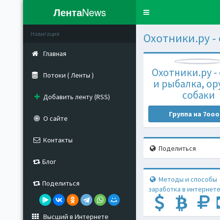
Лента
News
Toggle
navigation
Навигация
Охотники.ру -
Главная
Охотники.ру -
Потоки ( Ленты )
и рыбалка, ор
собаки
Добавить ленту (RSS)
Группа на 7ooo
О сайте
Контакты
Поделиться
Блог
Методы и способы
Поделиться
заработка в интернете
Высший в Интернете