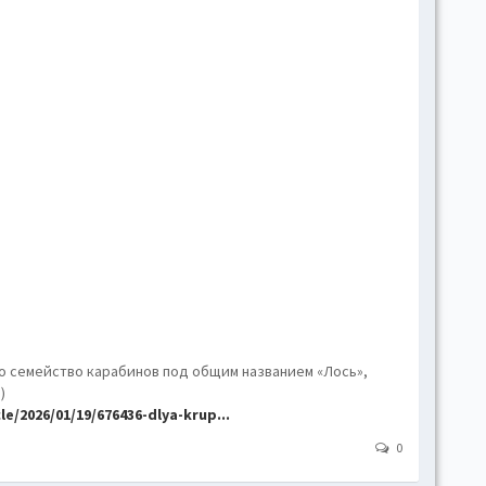
hove
Toggl
Togg
conte
Toggl
Toggl
skins
Skin
B
Gr
о семейство карабинов под общим названием «Лось»,
)
/2026/01/19/676436-dlya-krup...
Blue
0