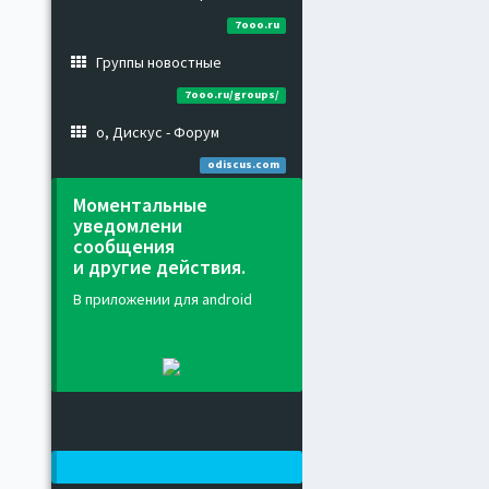
7ooo.ru
Группы новостные
7ooo.ru/groups/
о, Дискус - Форум
odiscus.com
Моментальные
уведомлени
сообщения
и другие действия.
В приложении для android