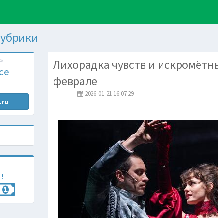
 рубрики
Лихорадка чувств и искромётны
Все
феврале
2026-01-21 16:07:29
.ru
 !