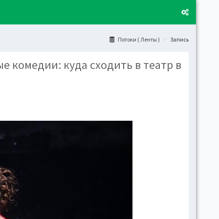
Потоки ( Ленты )
Запись
е комедии: куда сходить в театр в
Layo
Fixed
Activ
can't
toge
Boxe
Activ
Togg
Toggl
(open
Side
Let t