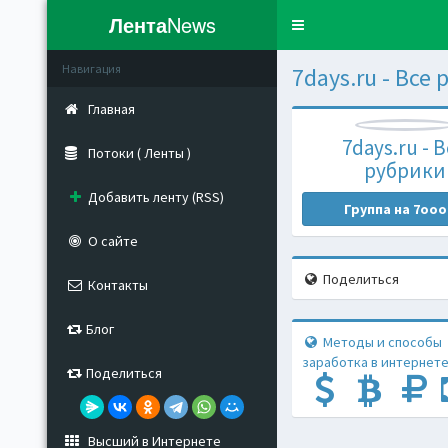
Лента
News
Toggle
navigation
Навигация
7days.ru - Все
Главная
7days.ru - 
Потоки ( Ленты )
рубрики
Добавить ленту (RSS)
Группа на 7ooo
О сайте
Поделиться
Контакты
Блог
Методы и способы
заработка в интернете
Поделиться
Высший в Интернете