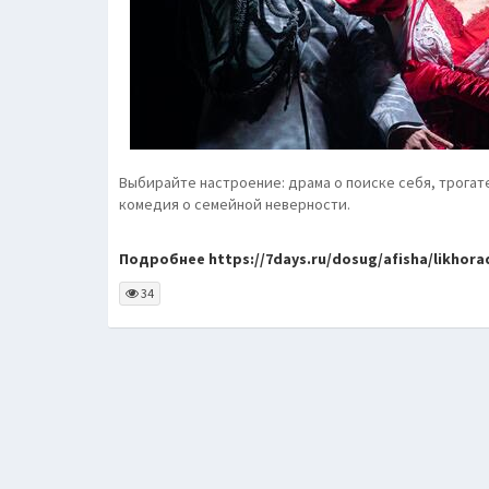
Выбирайте настроение: драма о поиске себя, трогат
комедия о семейной неверности.
Подробнее https://7days.ru/dosug/afisha/likhoradk
34