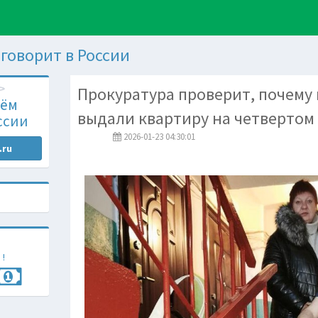
м говорит в России
Прокуратура проверит, почему
чём
выдали квартиру на четвертом
ссии
2026-01-23 04:30:01
.ru
 !