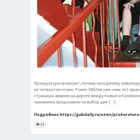
Прокуратура проверит, почему неходячему инвалиду 
на четвертом этаже. Роман Зяблов уже семь лет прико
страшную аварию на дороге между Кемью и Калевалой.
чиновники предложили на выбор две […]
Подробнее https://gubdaily.ru/news/prokuratura
24