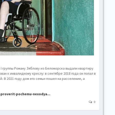
hove
Toggl
Togg
conte
Toggl
Toggl
skins
Skin
I группы Роману Зяблову из Беломорска выдали квартиру
B
ван к инвалидному креслу: в сентябре 2018 года он попал в
 В 2021 году дом его семьи пошел на расселение, а
Gr
-proverit-pochemu-nexodya...
Blue
0