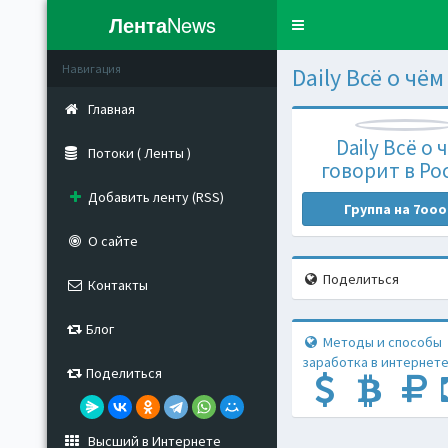
Лента
News
Toggle
navigation
Навигация
Daily Всё о чё
Главная
Daily Всё о 
Потоки ( Ленты )
говорит в Ро
Добавить ленту (RSS)
Группа на 7ooo
О сайте
Поделиться
Контакты
Блог
Методы и способы
заработка в интернете
Поделиться
Высший в Интернете