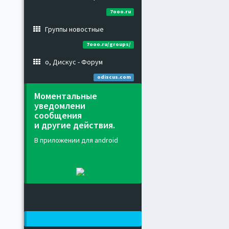
7ooo.ru
Группы новостные
7ooo.ru/groups/
о, Дискус - Форум
odiscus.com
Моментальные
уведомлени
сообщения
и другие действия.
В приложении для android