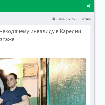
Потоки ( Ленты )
Запись
 неходячему инвалиду в Карелии
Layo
 этаже
Fixed
Activ
can't
toge
Boxe
Activ
Togg
Toggl
(open
Side
Let t