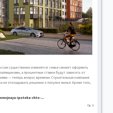
hove
Toggl
Togg
conte
Toggl
Toggl
skins
Skin
России существенно изменятся: семья сможет оформить
B
заёмщиками, а процентные ставки будут зависеть от
виями — теперь вопрос времени. Строительная компания
а не откладывать решение о покупке жилья. Кроме того,
Gr
semejnaya-ipoteka-chto-...
Blue
0