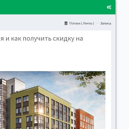
Потоки ( Ленты )
Запись
я и как получить скидку на
Layo
Fixed
Activ
can't
toge
Boxe
Activ
Togg
Toggl
(open
Side
Let t