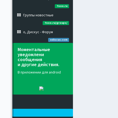
7ooo.ru
Группы новостные
7ooo.ru/groups/
о, Дискус - Форум
odiscus.com
Моментальные
уведомлени
сообщения
и другие действия.
В приложении для android