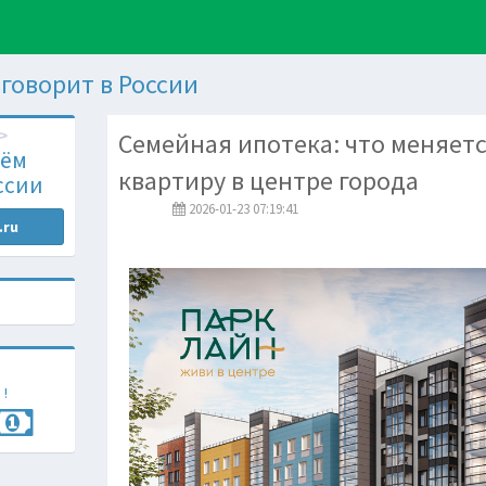
м говорит в России
Семейная ипотека: что меняетс
чём
квартиру в центре города
ссии
2026-01-23 07:19:41
.ru
 !