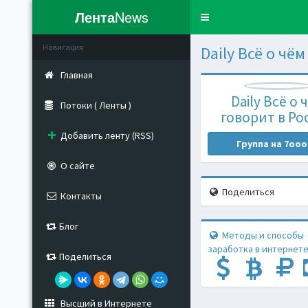
Лента
News
Toggle
navigation
Навигация
Daily Всё о чё
Главная
Daily Всё о 
Потоки ( Ленты )
говорит в Ро
Добавить ленту (RSS)
Группа на 7ooo
О сайте
Поделиться
Контакты
Блог
Методы и способы
заработка в интернете
Поделиться
Высший в Интернете