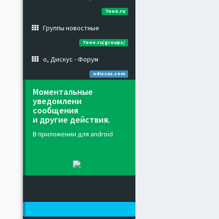
7ooo.ru
Группы новостные
7ooo.ru/groups/
о, Дискус - Форум
odiscus.com
Моментальные
уведомлени
сообщения
и другие действия.
В приложении для android