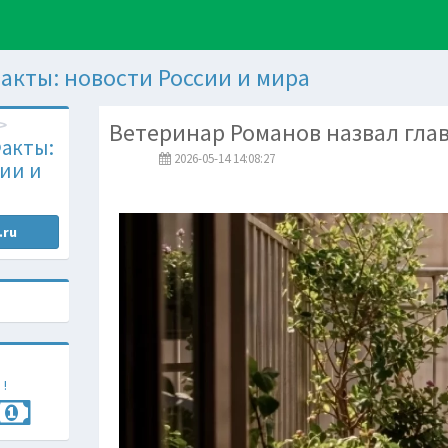
акты: новости России и мира
Ветеринар Романов назвал гла
акты:
2026-05-14 14:08:27
ии и
.ru
 !