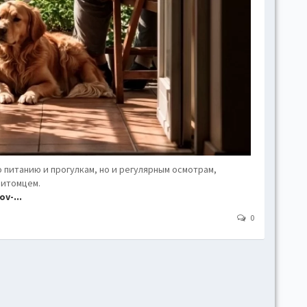
hove
Toggl
Togg
conte
Toggl
Toggl
skins
Skin
 питанию и прогулкам, но и регулярным осмотрам,
питомцем.
B
v-...
0
Gr
Blue