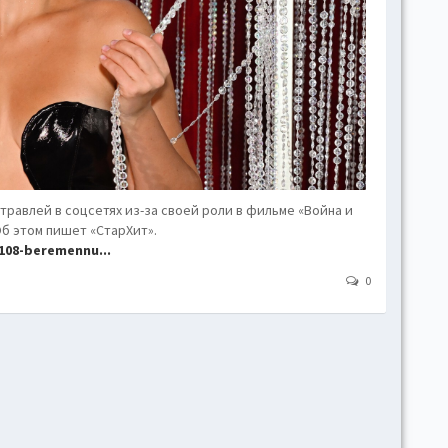
hove
Toggl
Togg
conte
Toggl
Toggl
skins
Skin
 травлей в соцсетях из-за своей роли в фильме «Война и
б этом пишет «СтарХит».
108-beremennu...
B
0
Gr
Blue