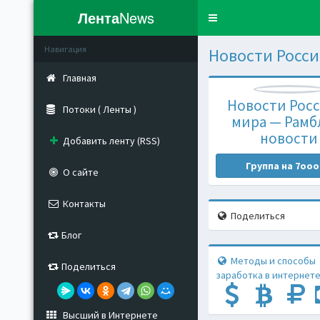
Лента
News
Toggle
navigation
Навигация
Новости Росси
Главная
Новости Росс
Потоки ( Ленты )
мира — Рамб
новости
Добавить ленту (RSS)
Группа на 7ooo
О сайте
Контакты
Поделиться
Блог
Методы и способы
Поделиться
заработка в интернете
Высший в Интернете