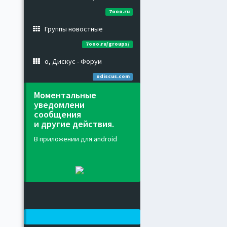
7ooo.ru
Группы новостные
7ooo.ru/groups/
о, Дискус - Форум
odiscus.com
Моментальные
уведомлени
сообщения
и другие действия.
В приложении для android