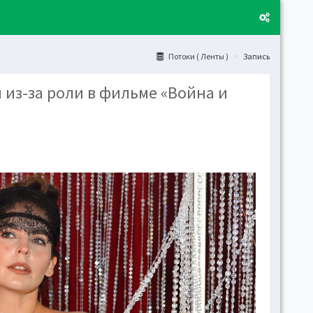
Потоки ( Ленты )
Запись
из-за роли в фильме «Война и
Layo
Fixed
Activ
can't
toge
Boxe
Activ
Togg
Toggl
(open
Side
Let t