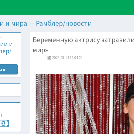
и и мира — Рамблер/новости
Беременную актрису затравили 
ии и
мир»
лер/
2026-05-14 16:04:02
.ru
 !