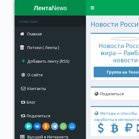
Лента
News
Toggle
navigation
Навигация
Новости Росси
Главная
Новости Росс
Потоки ( Ленты )
мира — Рамб
новости
Добавить ленту (RSS)
Группа на 7ooo
О сайте
Контакты
Поделиться
Блог
Методы и способы
Поделиться
заработка в интернете
Высший в Интернете