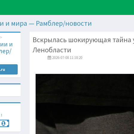
и и мира — Рамблер/новости
Вскрылась шокирующая тайна 
ии и
Ленобласти
лер/
2026-07-08 11:18:20
.ru
 !