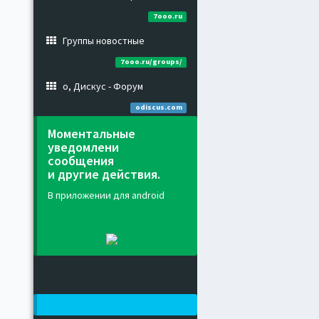
7ooo.ru
Группы новостные
7ooo.ru/groups/
о, Дискус - Форум
odiscus.com
Моментальные
уведомлени
сообщения
и другие действия.
В приложении для android