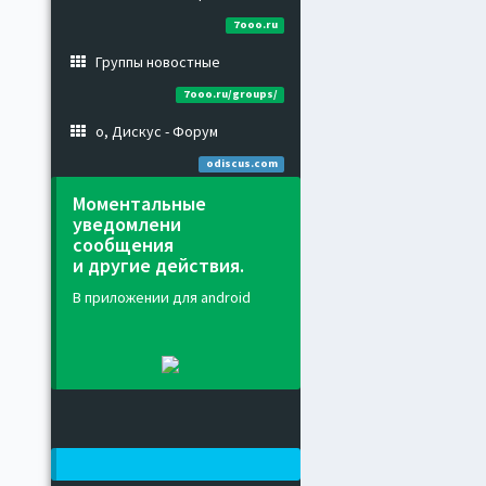
7ooo.ru
Группы новостные
7ooo.ru/groups/
о, Дискус - Форум
odiscus.com
Моментальные
уведомлени
сообщения
и другие действия.
В приложении для android