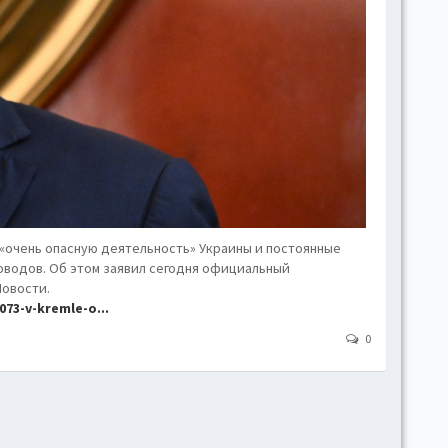
hove
Toggl
Togg
conte
Toggl
Toggl
skins
Skin
«очень опасную деятельность» Украины и постоянные
оводов. Об этом заявил сегодня официальный
B
Новости.
73-v-kremle-o...
Gr
0
Blue