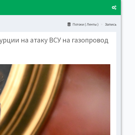
Потоки ( Ленты )
Запись
рции на атаку ВСУ на газопровод
Layo
Fixed
Activ
can't
toge
Boxe
Activ
Togg
Toggl
(open
Side
Let t