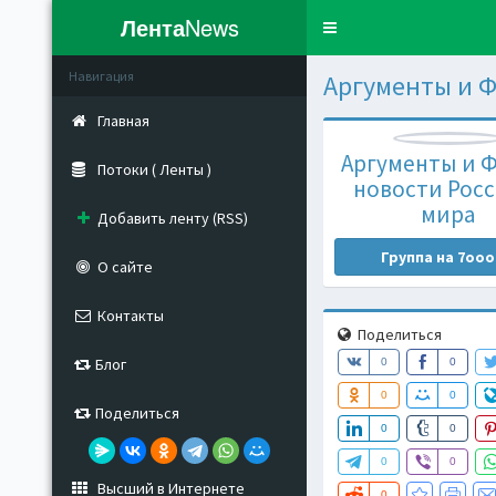
Лента
News
Toggle
navigation
Навигация
Аргументы и Ф
Главная
Аргументы и Ф
Потоки ( Ленты )
новости Росс
мира
Добавить ленту (RSS)
Группа на 7ooo
О сайте
Контакты
Поделиться
Блог
0
0
0
0
Поделиться
0
0
0
0
Высший в Интернете
0