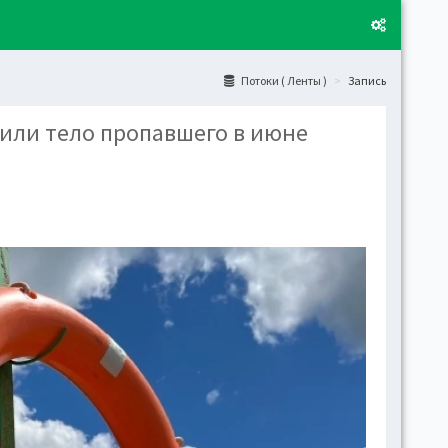
Потоки ( Ленты )
Запись
или тело пропавшего в июне
Layo
Fixed
Activ
can't
toge
Boxe
Activ
Togg
Toggl
(open
Side
Let t