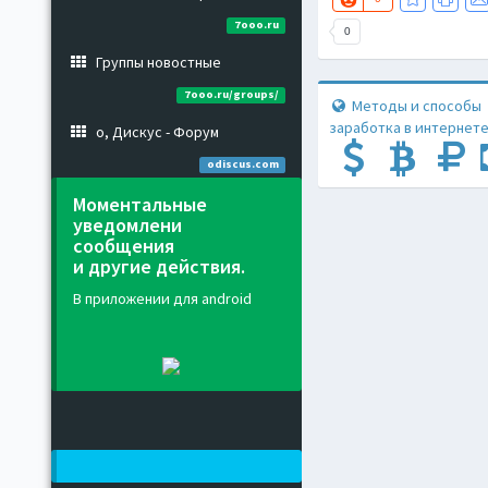
7ooo.ru
0
Группы новостные
7ooo.ru/groups/
Методы и способы
заработка в интернете
о, Дискус - Форум
odiscus.com
Моментальные
уведомлени
сообщения
и другие действия.
В приложении для android