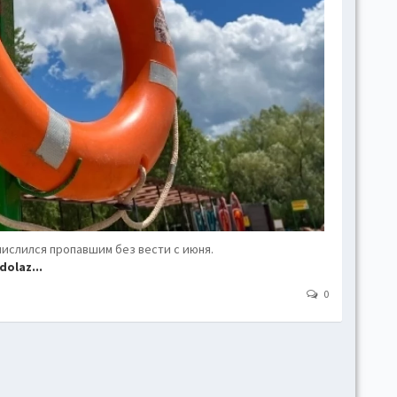
hove
Toggl
Togg
conte
Toggl
Toggl
skins
Skin
B
числился пропавшим без вести с июня.
dolaz...
0
Gr
Blue