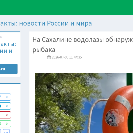
акты: новости России и мира
На Сахалине водолазы обнаруж
акты:
рыбака
ии и
2026-07-09 11:44:35
.ru
0
0
0
0