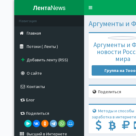
Лента
News
Toggle
navigation
Навигация
Аргументы и Ф
Главная
Аргументы и Ф
Потоки ( Ленты )
новости Росс
мира
Добавить ленту (RSS)
Группа на 7ooo
О сайте
Контакты
Поделиться
Блог
Методы и способы
Поделиться
заработка в интернете
Высший в Интернете