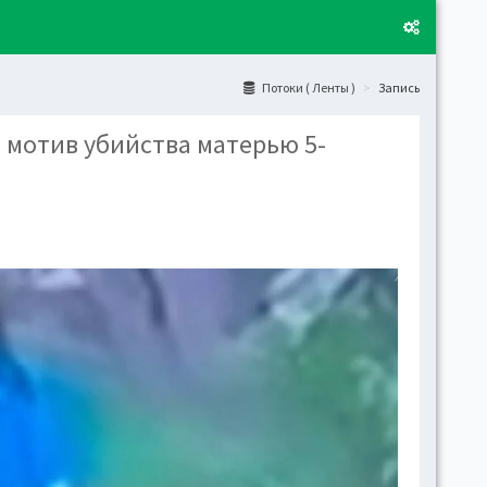
Потоки ( Ленты )
Запись
мотив убийства матерью 5-
Layo
Fixed
Activ
can't
toge
Boxe
Activ
Togg
Toggl
(open
Side
Let t