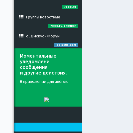
7ooo.ru
Группы новостные
7ooo.ru/groups/
о, Дискус - Форум
odiscus.com
Моментальные
уведомлени
сообщения
и другие действия.
В приложении для android