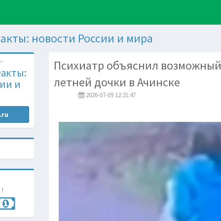
акты: новости России и мира
Психиатр объяснил возможный 
акты:
летней дочки в Ачинске
ии и
2026-07-09 12:21:47
.ru
 !