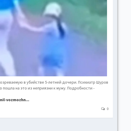
hove
Toggl
Togg
conte
Toggl
Toggl
skins
Skin
B
озреваемую в убийстве 5-летней дочери. Психиатр Шуров
пошла на это из неприязни к мужу. Подробности -
Gr
nil-vozmozhn...
0
Blue