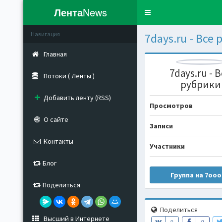
Лента
News
Toggle
navigation
Навигация
7days.ru - Все
Главная
7days.ru - 
Потоки ( Ленты )
рубрики
Добавить ленту (RSS)
Просмотров
О сайте
Записи
Контакты
Участники
Блог
Группа на 7ooo
Поделиться
Поделиться
Высший в Интернете
0
0