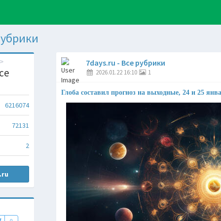
 рубрики
7days.ru - Все рубрики
Все
2026.01.22 16:10
1
Глоба составил прогноз на выходные, 24 и 25 янв
6216074
72131
2
.ru
0