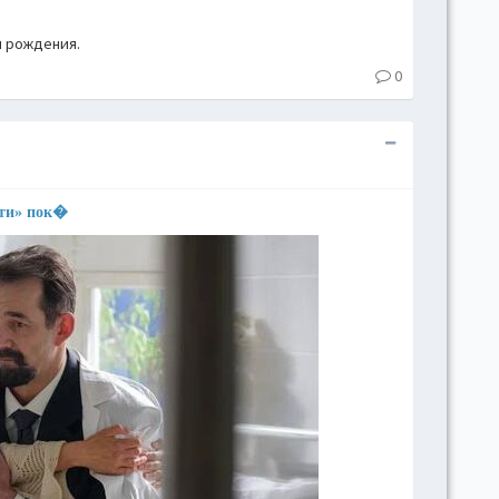
м рождения.
0
сти» пок�