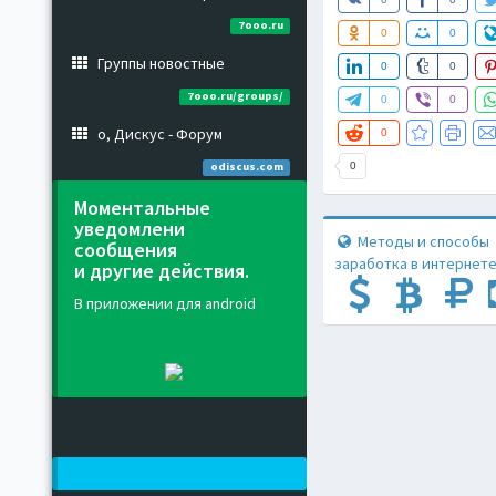
7ooo.ru
0
0
Группы новостные
0
0
7ooo.ru/groups/
0
0
о, Дискус - Форум
0
0
odiscus.com
Моментальные
уведомлени
Методы и способы
сообщения
заработка в интернете
и другие действия.
В приложении для android