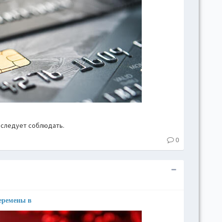
 следует соблюдать.
0
еремены в