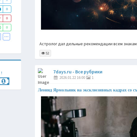
0
0
0
Астролог дал дельные рекомендации всем знакам
52
7days.ru - Все рубрики
 !
2026.01.22 16:00
1
Леонид Ярмольник на эксклюзивных кадрах со с