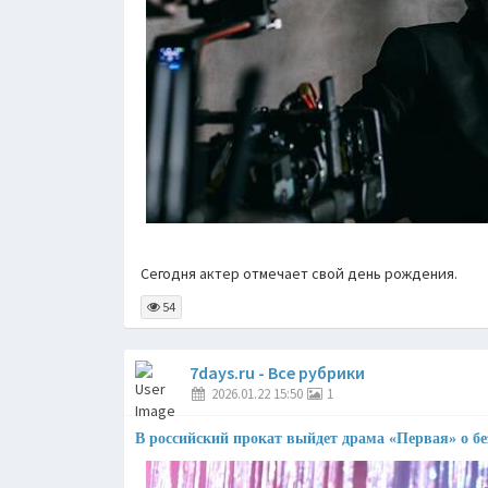
Сегодня актер отмечает свой день рождения.
54
7days.ru - Все рубрики
2026.01.22 15:50
1
В российский прокат выйдет драма «Первая» о б