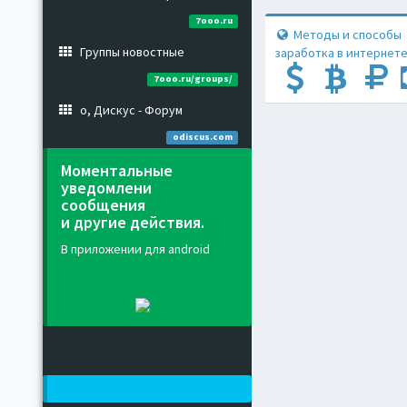
7ooo.ru
Методы и способы
Группы новостные
заработка в интернете
7ooo.ru/groups/
о, Дискус - Форум
odiscus.com
Моментальные
уведомлени
сообщения
и другие действия.
В приложении для android