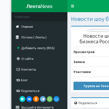
Лента
News
Toggle
navigation
Навигация
Новости шоу б
Главная
Новости ш
Потоки ( Ленты )
бизнеса Рос
Добавить ленту (RSS)
Просмотров
О сайте
Записи
Контакты
Участники
Блог
Группа на 7ooo
Поделиться
Поделиться
Высший в Интернете