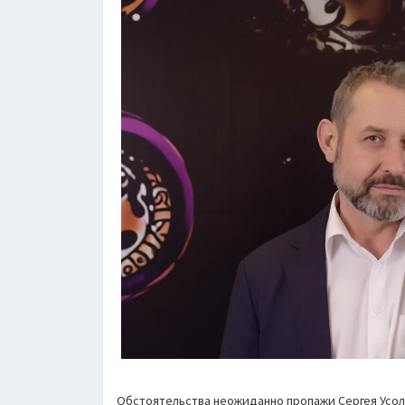
Обстоятельства неожиданно пропажи Сергея Усоль