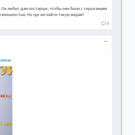
. Он любит дам постарше, чтобы они были с серьезными
й внешностью. Но где же найти такую мадам?
0
каивае