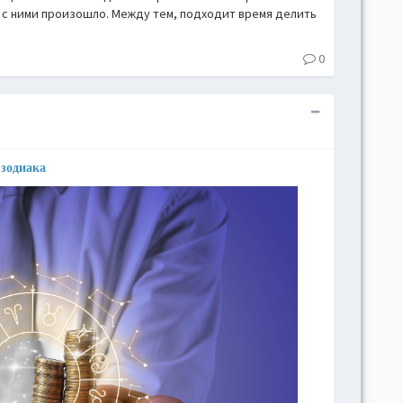
о с ними произошло. Между тем, подходит время делить
0
 зодиака