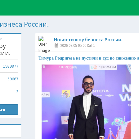
изнеса России.
Новости шоу бизнеса России.
оу
2026.08.05 05:00
1
сии.
Тимура Родригеза не пустили в суд по снижению 
1939877
59667
2
.ru