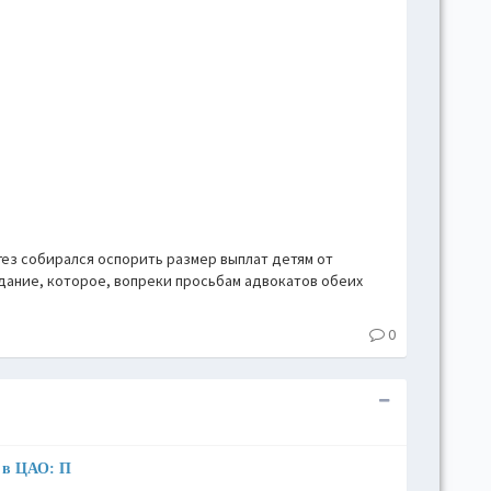
hove
Toggl
Togg
conte
Toggl
Toggl
skins
Skin
ез собирался оспорить размер выплат детям от
дание, которое, вопреки просьбам адвокатов обеих
B
0
Gr
Blue
е в ЦАО: П