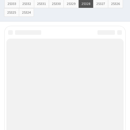
25333
25332
25331
25330
25329
25328
25327
25326
25325
25324
©
7ooo.ru
.
:-)