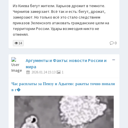
Из Киева бегут жители. Харьков дрожит в темноте.
Чернигов замерзает. Всё так и есть: бегут, дрожат,
замерзают. Но только всё это стало следствием
приказов Зеленского атаковать гражданские цели на
территории России. Удары возмездия никто не
отменял.
0
14
Аргументы и Факты: новости России и
мира
2026.01.24 15:13
1
Час расплаты за Пензу и Адыгею: ракеты точно попали
в г�