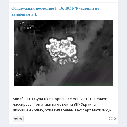
Обнаружили последние F-16: ВС РФ ударили по
авиабазам в Б
Авиабазы в Жулянах и Борисполе могли стать целями
массированной атаки на объекты ВПУ Украины
минувшей ночью, отметил военный эксперт Матвийчук.
0
29