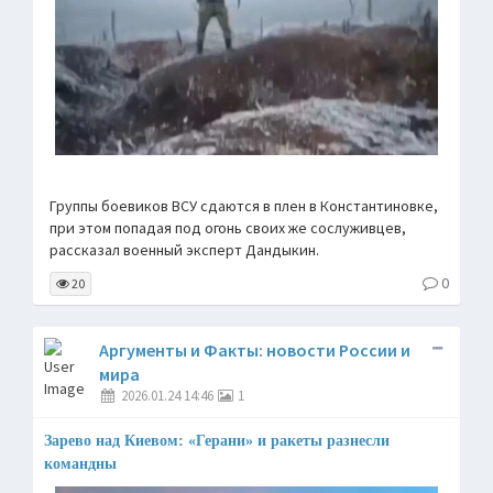
Группы боевиков ВСУ сдаются в плен в Константиновке,
при этом попадая под огонь своих же сослуживцев,
рассказал военный эксперт Дандыкин.
0
20
Аргументы и Факты: новости России и
мира
2026.01.24 14:46
1
Зарево над Киевом: «Герани» и ракеты разнесли
командны