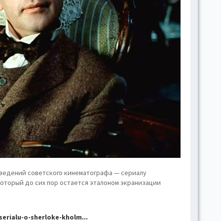
hove
Toggl
Togg
conte
Toggl
Toggl
skins
Skin
B
Gr
зведений советского кинематографа — сериалу
который до сих пор остается эталоном экранизации
Blue
erialu-o-sherloke-kholm...