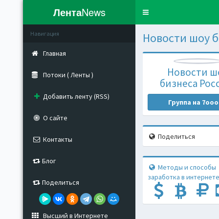
Лента
News
Toggle
navigation
Навигация
Новости шоу б
Главная
Новости ш
Потоки ( Ленты )
бизнеса Рос
Добавить ленту (RSS)
Группа на 7ooo
О сайте
Поделиться
Контакты
Блог
Методы и способы
заработка в интернете
Поделиться
Высший в Интернете