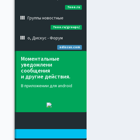
7ooo.ru
Группы новостные
7ooo.ru/groups/
о, Дискус - Форум
odiscus.com
Моментальные
уведомлени
сообщения
и другие действия.
В приложении для android