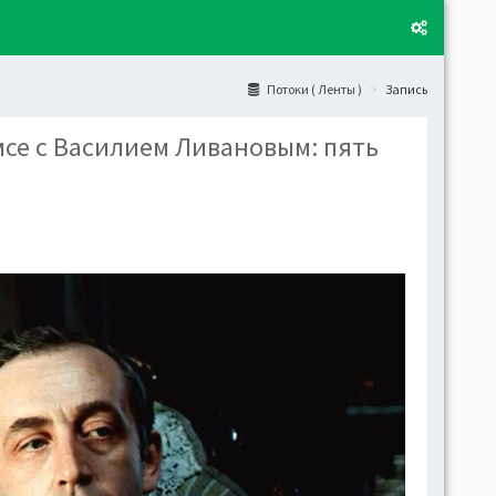
Потоки ( Ленты )
Запись
мсе с Василием Ливановым: пять
Layo
Fixed
Activ
can't
toge
Boxe
Activ
Togg
Toggl
(open
Side
Let t