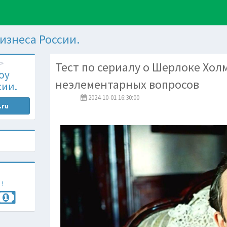
изнеса России.
Тест по сериалу о Шерлоке Хол
оу
неэлементарных вопросов
сии.
2024-10-01 16:30:00
.ru
 !