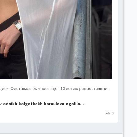
Gr
Li
дио». Фестиваль был посвящен 10-летию радиостанции.
v-odnikh-kolgotkakh-karaulova-ogolila...
0