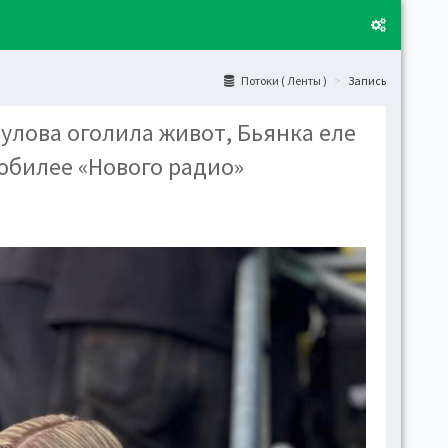
Потоки ( Ленты )
Запись
аулова оголила живот, Бьянка еле
Layo
юбилее «Нового радио»
Fixed
Activ
can't
toge
Boxe
Activ
Togg
Toggl
(open
Side
Let t