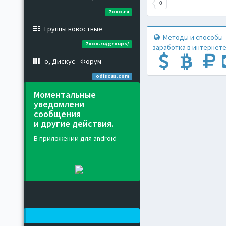
0
7ooo.ru
Группы новостные
Методы и способы
7ooo.ru/groups/
заработка в интернете
о, Дискус - Форум
odiscus.com
Моментальные
уведомлени
сообщения
и другие действия.
В приложении для android