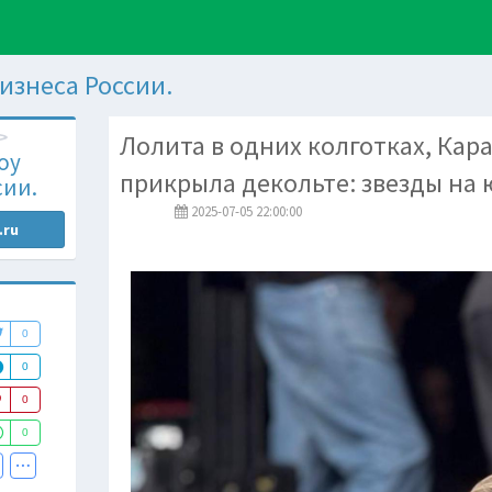
изнеса России.
Лолита в одних колготках, Кар
оу
прикрыла декольте: звезды на 
сии.
2025-07-05 22:00:00
.ru
0
0
0
0