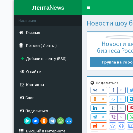
Лента
News
Toggle
navigation
Навигация
Новости шоу б
Главная
Новости ш
Потоки ( Ленты )
бизнеса Рос
Добавить ленту (RSS)
Группа на 7ooo
О сайте
Поделиться
Контакты
0
0
Блог
0
0
0
0
Поделиться
0
0
0
Высший в Интернете