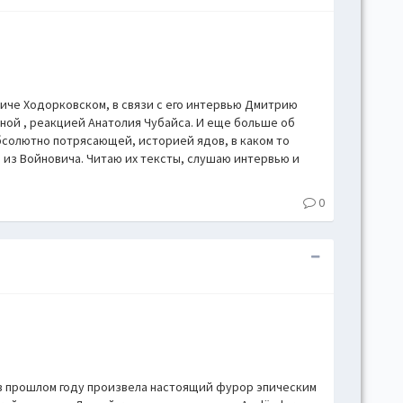
hove
Toggl
Togg
conte
виче Ходорковском, в связи с его интервью Дмитрию
Toggl
ной , реакцией Анатолия Чубайса. И еще больше об
Toggl
бсолютно потрясающей, историей ядов, в каком то
skins
 из Войновича. Читаю их тексты, слушаю интервью и
Skin
0
B
Gr
Blue
в прошлом году произвела настоящий фурор эпическим