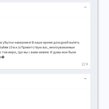
т в убытке наверняка! В наше время доходней валять
Хайям 10 в.н.э) Приветствую вас, многоуважаемые
 том мире, где мы с вами живём. И думы мои были
ыв�
0