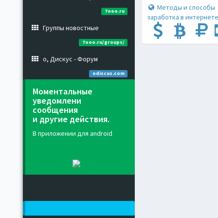
Методы и способы
7ooo.ru
заработка в интернете
Группы новостные
7ooo.ru/groups/
о, Дискус - Форум
odiscus.com
Моментальные
уведомлени
сообщения
и другие действия.
В приложении для android