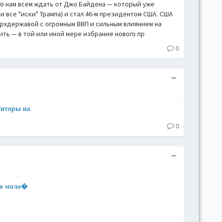
его нам всем ждать от Джо Байдена — который уже
 все "иски" Трампа) и стал 46-м президентом США. США
ерхдержавой с огромным ВВП и сильным влиянием на
ить — в той или иной мере избрание нового пр
0
титоры на
0
ся моло�