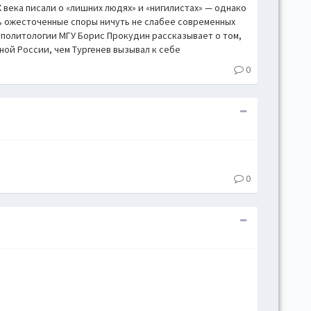
 века писали о «лишних людях» и «нигилистах» — однако
сь ожесточенные споры ничуть не слабее современных
 политологии МГУ Борис Прокудин рассказывает о том,
ой России, чем Тургенев вызывал к себе
0
0