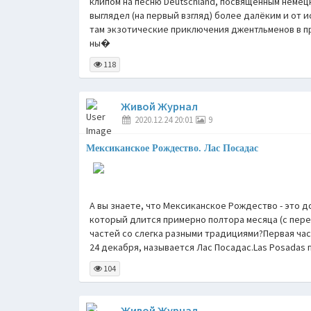
клипом на песню Deutschland, посвящённым немецк
выглядел (на первый взгляд) более далёким и от 
там экзотические приключения джентльменов в п
ны�
118
Живой Журнал
2020.12.24 20:01
9
Мексиканское Рождество. Лас Посадас
А вы знаете, что Мексиканское Рождество - это 
который длится примерно полтора месяца (с пере
частей со слегка разными традициями?Первая час
24 декабря, называется Лас Посадас.Las Posadas 
104
Живой Журнал