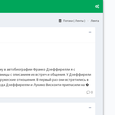
Потоки ( Ленты )
Лента
Layo
Fixed
Activ
can't
toge
Boxe
ому в автобиографии Франко Дзеффирелли я с
аницы с описанием их встреч и общения. У Дзеффирели
Activ
дружеские отношения. В первый раз они встретились в
Togg
уда Дзеффирелли и Лукино Висконти пригласили на �
Toggl
0
(open
Side
Let t