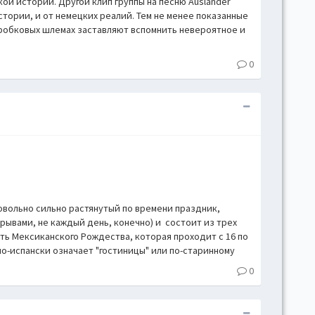
ой истории. Другой клип группы на песню Ausländer
Gr
истории, и от немецких реалий. Тем не менее показанные
Li
робковых шлемах заставляют вспомнить невероятное и
0
довольно сильно растянутый по времени праздник,
рывами, не каждый день, конечно) и состоит из трех
ть Мексиканского Рождества, которая проходит с 16 по
по-испански означает "гостиницы" или по-старинному
0