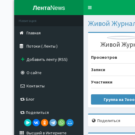
Лента
News
Toggle
navigation
Навигация
Живой Журна
Главная
Живой Жур
Потоки ( Ленты )
Просмотров
Добавить ленту (RSS)
Записи
О сайте
Участники
Контакты
Блог
Группа на 7ooo
Поделиться
Поделиться
Высший в Интернете