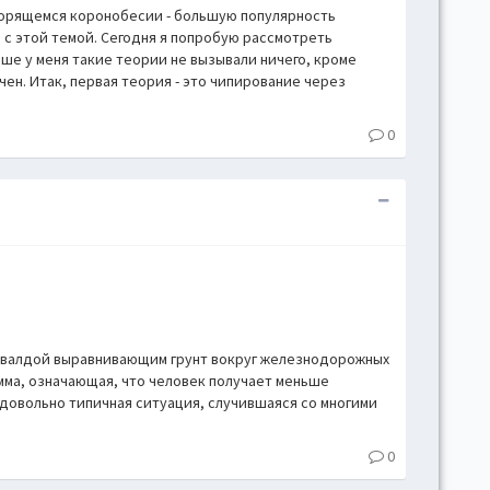
творящемся коронобесии - большую популярность
 с этой темой. Сегодня я попробую рассмотреть
ше у меня такие теории не вызывали ничего, кроме
ичен. Итак, первая теория - это чипирование через
0
 кувалдой выравнивающим грунт вокруг железнодорожных
умма, означающая, что человек получает меньше
довольно типичная ситуация, случившаяся со многими
0