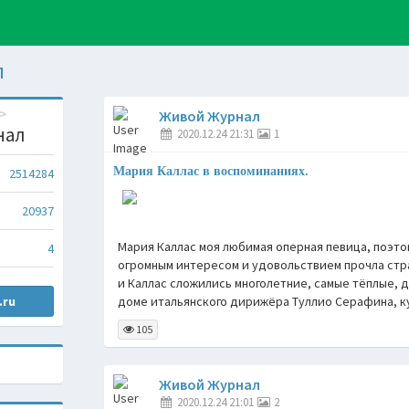
л
Живой Журнал
нал
2020.12.24 21:31
1
Мария Каллас в воспоминаниях.
2514284
20937
Мария Каллас моя любимая оперная певица, поэт
4
огромным интересом и удовольствием прочла стр
и Каллас сложились многолетние, самые тёплые, 
.ru
доме итальянского дирижёра Туллио Серафина, к
105
Живой Журнал
2020.12.24 21:01
2