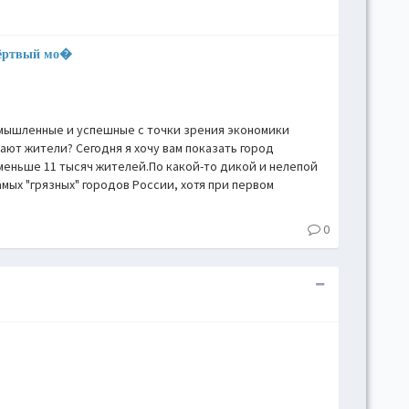
мёртвый мо�
омышленные и успешные с точки зрения экономики
ают жители? Сегодня я хочу вам показать город
меньше 11 тысяч жителей.По какой-то дикой и нелепой
амых "грязных" городов России, хотя при первом
0