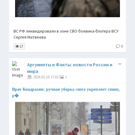
ВС РФ ликвидировали в зоне СВО боевика-блогера ВСУ
Сергея Матвеева.
0
17
Аргументы и Факты: новости России и
мира
2026.01.10 17:02
1
Врач Кондрахин: ручная уборка снега укрепляет спину,
р�