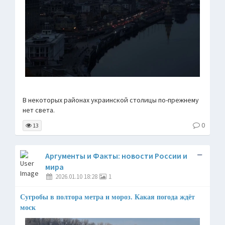
В некоторых районах украинской столицы по-прежнему
нет света.
0
13
Аргументы и Факты: новости России и
мира
2026.01.10 18:28
1
Сугробы в полтора метра и мороз. Какая погода ждёт
моск