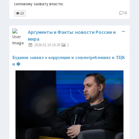
силовому захвату власти.
0
23
Аргументы и Факты: новости России и
мира
2026.01.10 16:20
1
Буданов заявил о коррупции и злоупотреблениях в ТЦК
и �