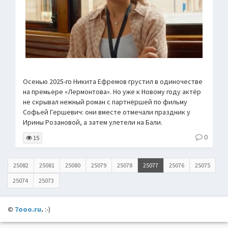
Осенью 2025-го Никита Ефремов грустил в одиночестве
на премьере «Лермонтова». Но уже к Новому году актёр
не скрывал нежный роман с партнёршей по фильму
Софьей Гершевич: они вместе отмечали праздник у
Ирины Розановой, а затем улетели на Бали.
0
15
25082
25081
25080
25079
25078
25077
25076
25075
25074
25073
©
7ooo.ru
.
:-)