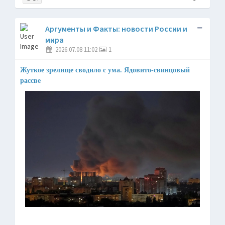
Аргументы и Факты: новости России и
мира
2026.07.08 11:02
1
Жуткое зрелище сводило с ума. Ядовито-свинцовый
рассве