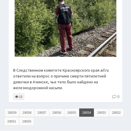
В Следственном комитете Красноярского края aif.ru
ответили на вопрос о причине смерти пятилетней
девочки в Ачинске, чье тело было найдено на
железнодорожной насыпи.
0
13
28059
28058
28057
28056
28055
28054
28053
28052
28051
28050