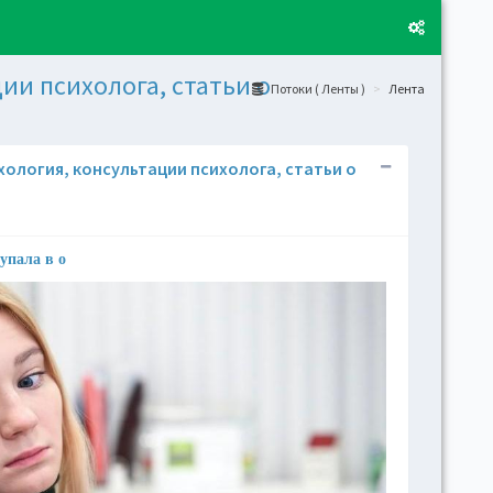
ии психолога, статьи о
Потоки ( Ленты )
Лента
Layo
ихология, консультации психолога, статьи о
Fixed
Activ
can't
toge
упала в о
Boxe
Activ
Togg
Toggl
(open
Side
Let t