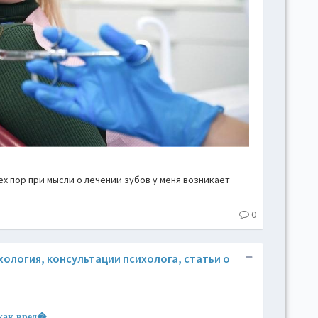
hove
Toggl
Togg
conte
Toggl
Toggl
skins
Skin
тех пор при мысли о лечении зубов у меня возникает
B
0
Gr
ихология, консультации психолога, статьи о
Blue
 как вред�