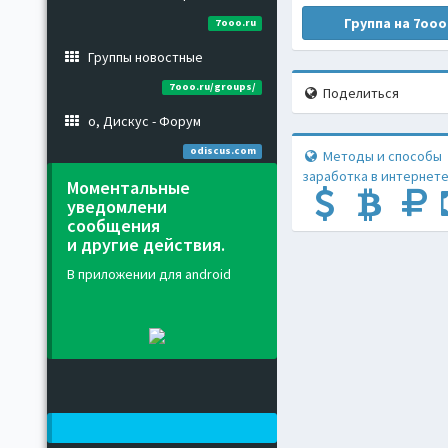
Группа на 7ooo
7ooo.ru
Группы новостные
7ooo.ru/groups/
Поделиться
о, Дискус - Форум
odiscus.com
Методы и способы
заработка в интернете
Моментальные
уведомлени
сообщения
и другие действия.
В приложении для android