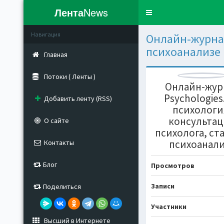
Лента
News
Toggle
navigation
Навигация
Онлайн-журнал
психоанализе
Главная
Потоки ( Ленты )
Онлайн-жур
Psychologies.
Добавить ленту (RSS)
психологи
консульта
О сайте
психолога, ст
психоанал
Контакты
Блог
Просмотров
Записи
Поделиться
Участники
Высший в Интернете