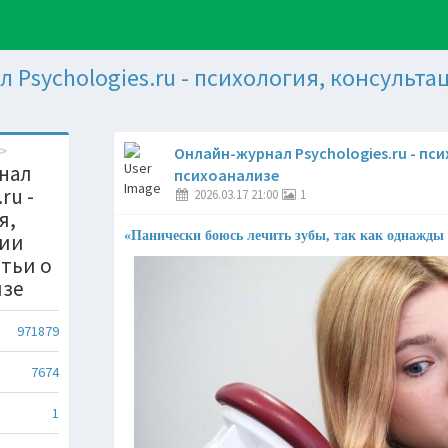
 Psychologies.ru - психология, консультац
Онлайн-журнал Psychologies.ru - пс
нал
психоанализе
ru -
2026.03.17 21:00
1
я,
«Панически боюсь лечить зубы, так как однажды 
ции
атьи о
изе
971879
7674
1