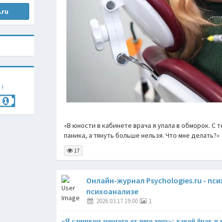
.ru
 !
«В юности в кабинете врача я упала в обморок. С 
паника, а тянуть больше нельзя. Что мне делать?»
17
Онлайн-журнал Psychologies.ru - пс
психоанализе
2026.03.17 19:00
1
«Я слишком многого от него хочу»: какой брак и